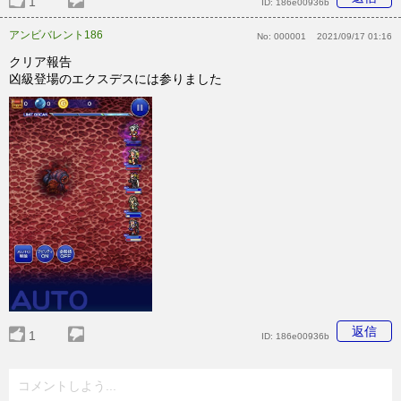
1
ID:
186e00936b
アンビバレント186
No:
000001
2021/09/17 01:16
クリア報告
凶級登場のエクスデスには参りました
返信
1
ID:
186e00936b
コメントしよう...