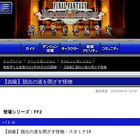
トップページ
イベントダンジョン
チャレンジダンジョン
無秩序なる追憶(2021年09月10日開催)
【凶級】脱出の道を閉ざす怪物
【凶級】脱出の道を閉ざす怪物
最終更新 :
2021/09/10 14:58
登場シリーズ：FF2
バトル
【凶級】脱出の道を閉ざす怪物：スタミナ18