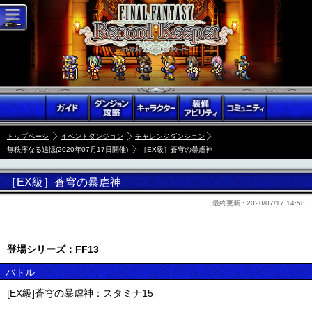
トップページ
イベントダンジョン
チャレンジダンジョン
無秩序なる追憶(2020年07月17日開催)
［EX級］蒼穹の暴虐神
［EX級］蒼穹の暴虐神
最終更新 :
2020/07/17 14:58
登場シリーズ：FF13
バトル
[EX級]蒼穹の暴虐神：スタミナ15