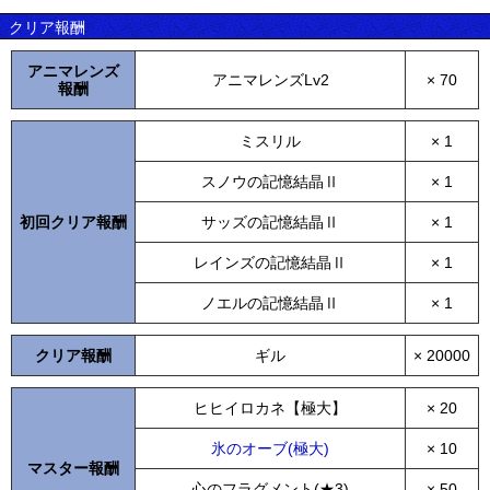
クリア報酬
アニマレンズ
アニマレンズLv2
× 70
報酬
ミスリル
× 1
スノウの記憶結晶Ⅱ
× 1
初回クリア報酬
サッズの記憶結晶Ⅱ
× 1
レインズの記憶結晶Ⅱ
× 1
ノエルの記憶結晶Ⅱ
× 1
クリア報酬
ギル
× 20000
ヒヒイロカネ【極大】
× 20
氷のオーブ(極大)
× 10
マスター報酬
心のフラグメント(★3)
× 50