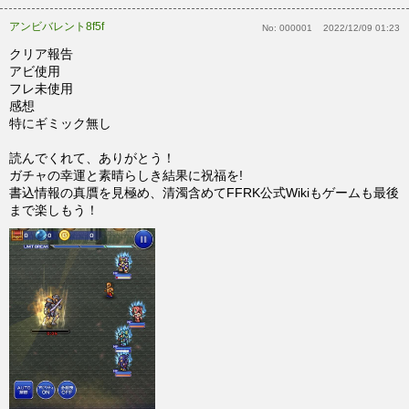
アンビバレント8f5f
No:
000001
2022/12/09 01:23
クリア報告
アビ使用
フレ未使用
感想
特にギミック無し
読んでくれて、ありがとう！
ガチャの幸運と素晴らしき結果に祝福を!
書込情報の真贋を見極め、清濁含めてFFRK公式Wikiもゲームも最後
まで楽しもう！