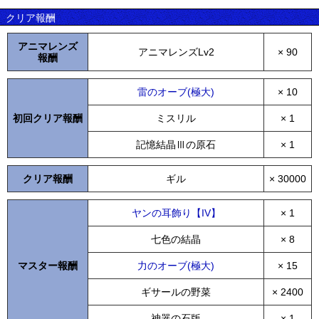
クリア報酬
アニマレンズ
アニマレンズLv2
× 90
報酬
雷のオーブ(極大)
× 10
初回クリア報酬
ミスリル
× 1
記憶結晶Ⅲの原石
× 1
クリア報酬
ギル
× 30000
ヤンの耳飾り【IV】
× 1
七色の結晶
× 8
マスター報酬
力のオーブ(極大)
× 15
ギサールの野菜
× 2400
神器の石版
× 1