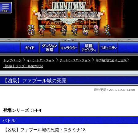
トップページ
イベントダンジョン
チャレンジダンジョン
拳の極意に至りし父娘
【凶級】ファブール城の死闘
【凶級】ファブール城の死闘
最終更新 :
2022/11/30 14:58
登場シリーズ：FF4
バトル
【凶級】ファブール城の死闘：スタミナ18