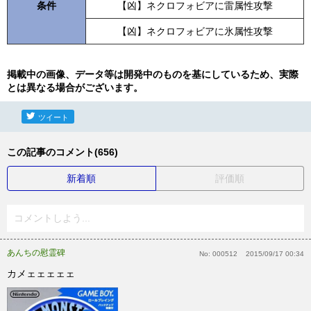
条件
【凶】ネクロフォビアに雷属性攻撃
【凶】ネクロフォビアに氷属性攻撃
掲載中の画像、データ等は開発中のものを基にしているため、実際
とは異なる場合がございます。
ツイート
この記事のコメント(656)
新着順
評価順
コメントしよう...
あんちの慰霊碑
No:
000512
2015/09/17 00:34
カメェェェェェ