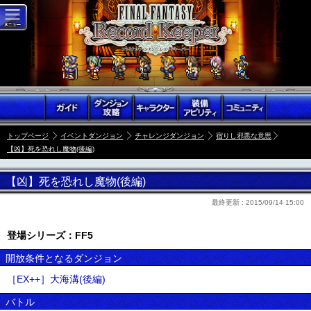
トップページ
イベントダンジョン
チャレンジダンジョン
宿りし邪悪な意思
【凶】死を恐れし魔物(後編)
【凶】死を恐れし魔物(後編)
最終更新 :
2015/09/14 15:00
登場シリーズ：FF5
開放条件となるダンジョン
［EX++］大海溝(後編)
バトル