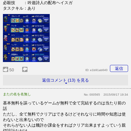
必殺技 ：吟遊詩人の配布ヘイスガ
タスクキル：あり
返信
50
ID:
e1b91ab640
返信コメント (13) を見る
またの名を名無し
No:
000565
2015/09/17 19:34
基本無料を謳っているゲームが無料で全て完結するのは当たり前の
話
ただし、全て無料でクリアはできるけどそれなりに時間や知恵は使
わないと出来ないので
それらがない人は幾許か課金をすればクリア出来ますよっていう親
切設計なだけ