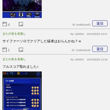
返信
4
ID:
be98d1def2
またの名を名無し
No:
000662
2015/09/25 23:57
サイファーソロでクリアした猛者はおらんかね？ｗ
返信
1
ID:
7a2833d143
またの名を名無し
No:
000631
2015/09/20 12:54
フルスコア取れました♪