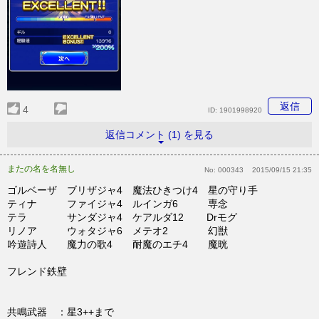
返信
4
ID:
1901998920
返信コメント (1) を見る
またの名を名無し
No:
000343
2015/09/15 21:35
ゴルベーザ ブリザジャ4 魔法ひきつけ4 星の守り手
ティナ ファイジャ4 ルインガ6 専念
テラ サンダジャ4 ケアルダ12 Drモグ
リノア ウォタジャ6 メテオ2 幻獣
吟遊詩人 魔力の歌4 耐魔のエチ4 魔晄
フレンド鉄壁
共鳴武器 ：星3++まで