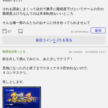
それを課金しまくって自分で勝手に難易度下げといてゲームの方の
難易度上げろなんてのは本末転倒もいいところ
そんな極一部の人たちのおナニに付き合ってられませんて
返信
87
ID:
b9758c5bae
返信コメント (7) を見る
無課金頑張っとるけど･･･
No:
000652
2015/09/21 13:27
欲を出して挑んでみたら、あと少しでクリア！
意地になったのと終了までスタミナ６０貯めれないので、
４コンマスクリ。
良しとします。