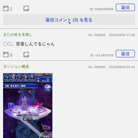
返信
2
ID:
50d6193836
返信コメント (3) を見る
またの名を名無し
No:
000664
2020/09/02 17:49
〇〇、皆楽しんでるじゃん
返信
0
ID:
c41a933753
ダンジョン構成
No:
000660
2015/09/23 03:44