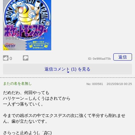
返信
0
ID:
0e986ad75b
返信コメント (1) を見る
またの名を名無し
No:
000581
2015/09/18 00:25
だめだわ、何回やっても
ハリケーン→しんくうはされてから
一人ずつ落ちていく。
今までの凶ボスの中でエクスデスの次に強くて半分すら削れませ
ん。歯が立たないです。
さらっと止めよう(。´Д⊂)