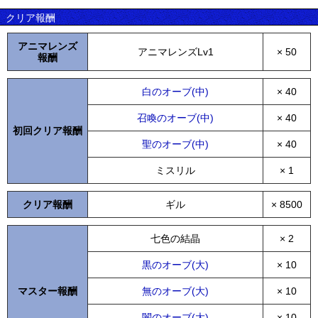
クリア報酬
アニマレンズ
アニマレンズLv1
× 50
報酬
白のオーブ(中)
× 40
召喚のオーブ(中)
× 40
初回クリア報酬
聖のオーブ(中)
× 40
ミスリル
× 1
クリア報酬
ギル
× 8500
七色の結晶
× 2
黒のオーブ(大)
× 10
マスター報酬
無のオーブ(大)
× 10
闇のオーブ(大)
× 10