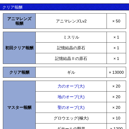
クリア報酬
アニマレンズ
アニマレンズLv2
× 50
報酬
ミスリル
× 1
初回クリア報酬
記憶結晶の原石
× 1
記憶結晶Ⅱの原石
× 1
クリア報酬
ギル
× 13000
力のオーブ(大)
× 20
地のオーブ(大)
× 20
マスター報酬
聖のオーブ(大)
× 20
グロウエッグ(極大)
× 10
ギサールの野菜
× 1200