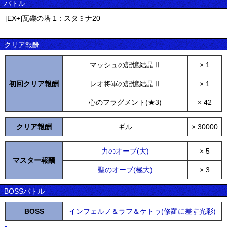
バトル
[EX+]瓦礫の塔 1：スタミナ20
クリア報酬
マッシュの記憶結晶Ⅱ
× 1
初回クリア報酬
レオ将軍の記憶結晶Ⅱ
× 1
心のフラグメント(★3)
× 42
クリア報酬
ギル
× 30000
力のオーブ(大)
× 5
マスター報酬
聖のオーブ(極大)
× 3
BOSSバトル
BOSS
インフェルノ＆ラフ＆ケトゥ(修羅に差す光彩)