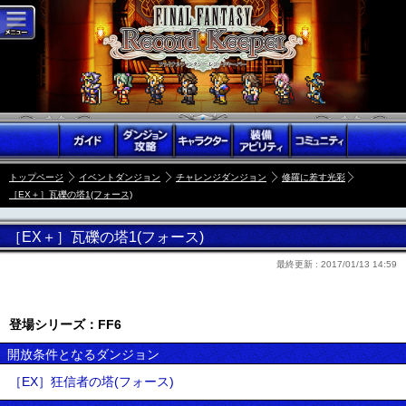
トップページ
イベントダンジョン
チャレンジダンジョン
修羅に差す光彩
［EX＋］瓦礫の塔1(フォース)
［EX＋］瓦礫の塔1(フォース)
最終更新 :
2017/01/13 14:59
登場シリーズ：FF6
開放条件となるダンジョン
［EX］狂信者の塔(フォース)