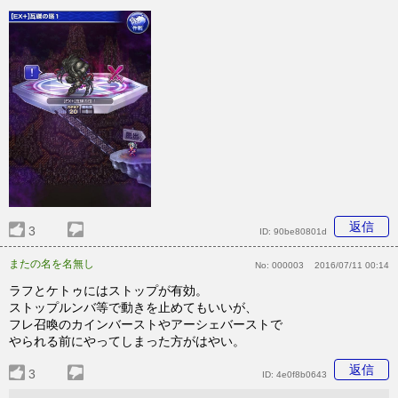
返信
3
ID:
90be80801d
またの名を名無し
No:
000003
2016/07/11 00:14
ラフとケトゥにはストップが有効。
ストップルンバ等で動きを止めてもいいが、
フレ召喚のカインバーストやアーシェバーストで
やられる前にやってしまった方がはやい。
返信
3
ID:
4e0f8b0643