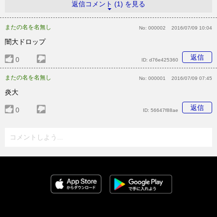
返信コメント (1) を見る
またの名を名無し
No:
000002
2016/07/09 10:04
闇大ドロップ
返信
0
ID:
d76e425360
またの名を名無し
No:
000001
2016/07/09 07:45
炎大
返信
0
ID:
56647f88ae
コメントしよう...