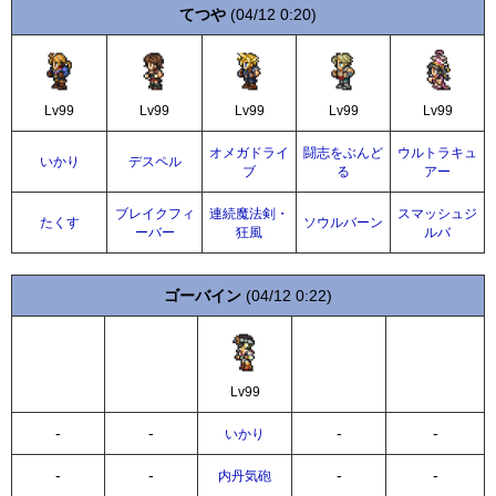
てつや
(04/12 0:20)
Lv99
Lv99
Lv99
Lv99
Lv99
オメガドライ
闘志をぶんど
ウルトラキュ
いかり
デスペル
ブ
る
アー
ブレイクフィ
連続魔法剣・
スマッシュジ
たくす
ソウルバーン
ーバー
狂風
ルバ
ゴーバイン
(04/12 0:22)
Lv99
-
-
-
-
いかり
-
-
-
-
内丹気砲