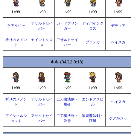
Lv99
Lv99
Lv99
Lv99
Lv99
アサルトセイ
ガードブリン
ディバインク
ケアルジャ
デディア
バー
ガー
ロス
祈りのメメン
セイントクロ
アサルトセイ
プロテガ
ヘイスガ
ト
ス
バー
キキ
(04/12 0:18)
Lv99
Lv99
Lv99
Lv99
Lv99
祈りのメメン
アサルトセイ
二刀魔法剣・
エンドアスピ
ヘイスガ
ト
バー
爆砕
ル
アイシクルシ
アサルトセイ
二刀魔法剣・
連続魔法剣・
ケアルジャ
ョット
バー
吹雪
狂風