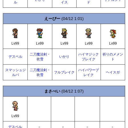
ル
イス
ド
えーぴー
(04/12 1:01)
Lv99
Lv99
Lv99
Lv99
Lv99
二刀魔法剣・
ハイマジック
祈りのメメン
デスペル
いかり
吹雪
ブレイク
ト
スマッシュジ
二刀魔法剣・
ハイパワーブ
フルブレイク
ヘイスガ
ルバ
吹雪
レイク
まさべい
(04/12 1:07)
Lv99
-
-
-
-
デスペル