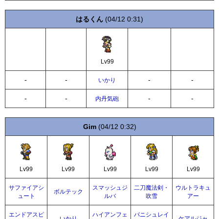
はるくん
(04/12 0:31)
Lv99
-
-
-
-
いかり
-
-
-
-
内丹気砲
Gim
(04/12 0:32)
Lv99
Lv99
Lv99
Lv99
Lv99
サファイアシ
スマッシュジ
二刀魔法剣・
ウルトラキュ
ボルテック
ュート
ルバ
吹雪
アー
エンドアスピ
ハイアンフェ
バニシュレイ
いかり
ケアルジャ