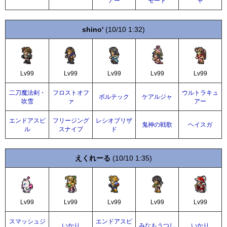
アー
モート
ャ
shino'
(10/10 1:32)
Lv99
Lv99
Lv99
Lv99
Lv99
二刀魔法剣・
フロストオフ
ウルトラキュ
ボルテック
ケアルジャ
吹雪
ァ
アー
エンドアスピ
フリージング
レシオブリザ
鬼神の戦歌
ヘイスガ
ル
スナイプ
ド
えくれーる
(10/10 1:35)
Lv99
Lv99
Lv99
Lv99
Lv99
スマッシュジ
エンドアスピ
いかり
みなもうつし
いかり