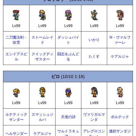
Lv99
Lv99
Lv99
Lv99
Lv99
二刀魔法剣・
ストームレイ
ダッシュバイ
H・ヴァルフ
いかり
吹雪
ド
ト
ァーレ
エンドアスピ
クイックディ
闘志をぶんど
たくす
ケアルジャ
ル
ザスター
る
ピロ
(10/10 1:18)
Lv99
Lv99
Lv99
Lv99
Lv99
ルナティック
スマッシュジ
ヴァリガルマ
天使の詩
ボルテック
サンダー
ルバ
ンダ
ウルトラキュ
アレグロコン
連続サンダジ
ヘルサンダー
ケアルジャ