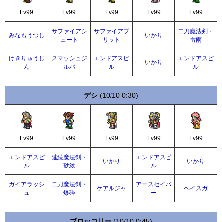
Lv99
Lv99
Lv99
Lv99
Lv99
サファイアシ
サファイアブ
二刀魔法剣・
みなもうつし
いかり
ュート
リット
雷雨
げきりゅうじ
スマッシュジ
エンドアスピ
エンドアスピ
いかり
ん
ルバ
ル
ル
デシ
(10/10 0:30)
Lv99
Lv99
Lv99
Lv99
Lv99
エンドアスピ
連続魔法剣・
エンドアスピ
いかり
いかり
ル
砂紋
ル
ガイアラッシ
二刀魔法剣・
アースセイバ
ケアルジャ
ヘイスガ
ュ
爆砕
ー
ブロッコリー
(10/10 0:45)