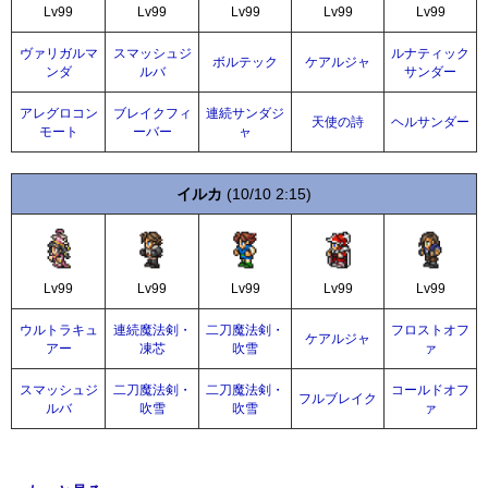
Lv99
Lv99
Lv99
Lv99
Lv99
ヴァリガルマ
スマッシュジ
ルナティック
ボルテック
ケアルジャ
ンダ
ルバ
サンダー
アレグロコン
ブレイクフィ
連続サンダジ
天使の詩
ヘルサンダー
モート
ーバー
ャ
イルカ
(10/10 2:15)
Lv99
Lv99
Lv99
Lv99
Lv99
ウルトラキュ
連続魔法剣・
二刀魔法剣・
フロストオフ
ケアルジャ
アー
凍芯
吹雪
ァ
スマッシュジ
二刀魔法剣・
二刀魔法剣・
コールドオフ
フルブレイク
ルバ
吹雪
吹雪
ァ