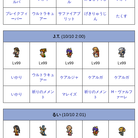
ルバ
ル
ブレイクフィ
ウルトラキュ
サファイアブ
げきりゅうじ
たくす
ーバー
アー
リット
ん
J.T.
(10/10 2:00)
Lv99
Lv99
Lv99
Lv99
Lv99
ウルトラキュ
いかり
ケアルジャ
ケアルガ
ケアルガ
アー
祈りのメメン
祈りのメメン
H・ヴァルフ
いかり
マレイズ
ト
ト
ァーレ
るい
(10/10 2:01)