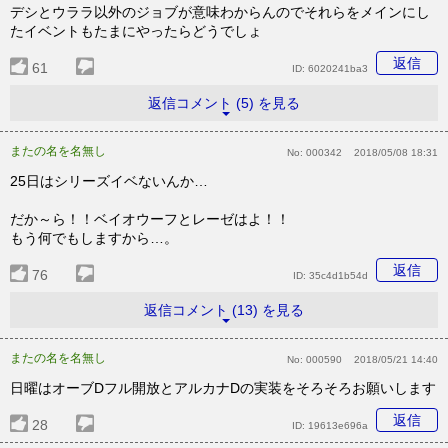
デシとウララ以外のジョブが意味わからんのでそれらをメインにし
たイベントもたまにやったらどうでしょ
返信
61
ID:
6020241ba3
返信コメント (5) を見る
またの名を名無し
No:
000342
2018/05/08 18:31
25日はシリーズイベないんか…
だか～ら！！ベイオウーフとレーゼはよ！！
もう何でもしますから…。
返信
76
ID:
35c4d1b54d
返信コメント (13) を見る
またの名を名無し
No:
000590
2018/05/21 14:40
日曜はオーブDフル開放とアルカナDの実装をそろそろお願いします
返信
28
ID:
19613e696a