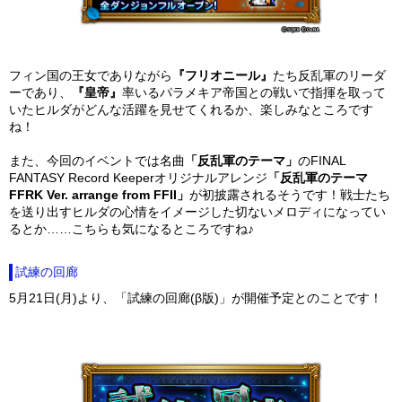
フィン国の王女でありながら
『フリオニール』
たち反乱軍のリーダ
ーであり、
『皇帝』
率いるパラメキア帝国との戦いで指揮を取って
いたヒルダがどんな活躍を見せてくれるか、楽しみなところです
ね！
また、今回のイベントでは名曲
「反乱軍のテーマ」
のFINAL
FANTASY Record Keeperオリジナルアレンジ
「反乱軍のテーマ
FFRK Ver. arrange from FFII」
が初披露されるそうです！戦士たち
を送り出すヒルダの心情をイメージした切ないメロディになってい
るとか……こちらも気になるところですね♪
試練の回廊
5月21日(月)より、「試練の回廊(β版)」が開催予定とのことです！