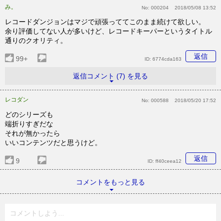
み。
No:
000204
2018/05/08 13:52
レコードダンジョンはマジで頑張っててこのまま続けて欲しい。
余り評価してない人が多いけど、レコードキーパーというタイトル
通りのクオリティ。
返信
99+
ID:
6774cda163
返信コメント (7) を見る
レコダン
No:
000588
2018/05/20 17:52
どのシリーズも
端折りすぎだな
それが無かったら
いいコンテンツだと思うけど。
返信
9
ID:
ff40ceea12
コメントをもっと見る
コメントしよう...