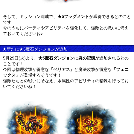
そして、ミッション達成で、
★5フラグメント
が獲得できるとのこと
です!
今のうちにパーティやアビリティを強化して、強敵との戦いに備え
ておいてくださいね♪
★新たに★5魔石ダンジョンが追加
5月29日(火)より、
★5魔石ダンジョン
に
炎の記憶
が追加されるとの
ことです！
今回は物理攻撃が得意な
「ベリアス」
と魔法攻撃が得意な
「フェニ
ックス」
が登場するそうです！
強敵たちとの戦いにそなえ、水属性のアビリティの精錬を行ってお
いてくださいね！