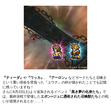
『ティーダ』
や
『ワッカ』
、
『アーロン』
などガードたちと召喚士
という重い宿命を背負った『ユウナ』の絆が描かれたことでも記憶
に残っていますね！
さらに6月2日(土)より追加されるイベント
「黒き夢の化身たち」
で
は、最終決戦で登場した
エボン=ジュに憑依された召喚獣たち
との戦
いが追憶されるとか……！