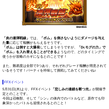
「炎の連弾戦線」
では、
「ボム」を倒さないようにダメージを与え
た量
に応じて報酬がもらえるそうです。
「ボム」は倒すと大爆発
してしまうそうですが、
「Dr.モグの力」で
「ボム」を入れ替えることができる
ようなので、どのタイミングで
使うかが攻略のカギになるとのことです！
また、難易度は全部で3つあり、それぞれグレード報酬が用意されて
いるそうです！パーティを吟味して挑戦してみてくださいね♪
FFXイベント
5月31日(木)より、FFXイベント
「悲しみの連鎖を断つ光」
が開催予
定とのことです。
今回は召喚獣、そして『シン』の体内でのバトルなど、原作でも印
象深かったバトルも追憶されるとのこと！