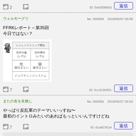
返信
2
ID:
5443f38843
ウォルモーグリ
No:
000608
2018/06/07 00:08
FFRKレポート～第35回
今日ではない？
返信
7
ID:
5cc313b551
またの名を名無し
No:
000594
2018/05/27 00:03
やっぱり反乱軍のテーマいいっすね〜
最初のイントロみたいのあればもっといいんですけどね
返信
7
ID:
d1a815f1af