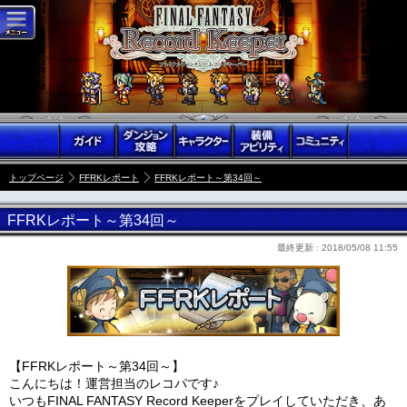
トップページ
FFRKレポート
FFRKレポート～第34回～
FFRKレポート～第34回～
最終更新 :
2018/05/08 11:55
【FFRKレポート～第34回～】
こんにちは！運営担当のレコパです♪
いつもFINAL FANTASY Record Keeperをプレイしていただき、あ