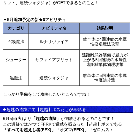
リット、連続ウォタジャ）がGETできるとのこと！
▼5月追加予定の新★6アビリティ
カテゴリ
アビリティ名
効果説明
敵全体に4回連続の水属
召喚魔法
ルナリヴァイア
性召喚魔法攻撃
遠距離武器装備で威力が
シューター
サファイアブリット
上がる5回連続の水属性
遠距離単体物理攻撃
敵単体に5回連続の水属
黒魔法
連続ウォタジャ
性魔法攻撃
しっかり準備をして攻略したいところですね！
★超越の遺跡にて【超越】ボスたちが再登場
6月5日(火)より
「超越の遺跡」
が開放されるとのことです！
この遺跡ではかつてFFRKで猛威を振るった【超越】ボスである
「すべてを超えし者(FFX)」「オズマ(FFIX)」「ゼロムス：