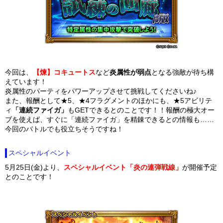
今回は、
【煉】コキュートス
など
炎属性が弱点
となる強敵が待ち構
えています！
炎属性のパーティをパワーアップさせて挑戦してくださいね♪
また、報酬として★5、★4フラグメントのほかにも、★5アビリテ
ィ
「連続ファイガ」
もGETできるとのことです！！報酬の極大オー
ブを使えば、すぐに「連続ファイガ」を精錬できるとの情報も……
今回のバトルでも役立ちそうですね！
スペシャルイベント
5月25日(金)より、
スペシャルイベント「炎の連弾戦線」
が開催予定
とのことです！