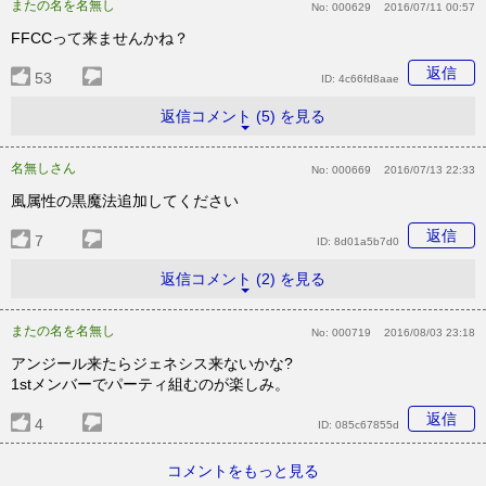
またの名を名無し
No:
000629
2016/07/11 00:57
FFCCって来ませんかね？
返信
53
ID:
4c66fd8aae
返信コメント (5) を見る
名無しさん
No:
000669
2016/07/13 22:33
風属性の黒魔法追加してください
返信
7
ID:
8d01a5b7d0
返信コメント (2) を見る
またの名を名無し
No:
000719
2016/08/03 23:18
アンジール来たらジェネシス来ないかな?
1stメンバーでパーティ組むのが楽しみ。
返信
4
ID:
085c67855d
コメントをもっと見る