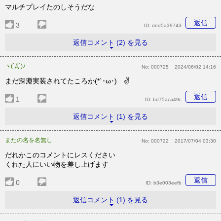
マルチプレイたのしそうだな
返信
3
ID:
ded5a39743
返信コメント (2) を見る
ヽ(`Д´)ﾉ
No:
000725
2024/06/02 14:16
まだ深淵実装されてたころか(*`･ω･)ゞ✌️
返信
1
ID:
bd75aca49c
返信コメント (1) を見る
またの名を名無し
No:
000722
2017/07/04 03:30
だれかこのコメントにレスください
くれた人にいい物を差し上げます
返信
0
ID:
b3e003eefb
返信コメント (1) を見る