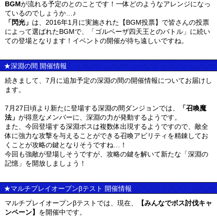
BGM
が流れる予定のとのことです！一体どのようなアレンジになっ
ているのでしょうか…♪
「閃光」
は、2016年1月に実施された【BGM投票】で皆さんの投票
によって選ばれたBGMで、「ゴルベーザ四天王とのバトル」に続い
ての登場となります！イベントの開催が待ち遠しいですね。
★深淵の間 開催情報
続きまして、7月に追加予定の深淵の間の開催情報についてお届けし
ます。
7月27日頃より新たに登場する深淵の間ダンジョンでは、
「召喚魔
法」
が得意なメンバーに、深淵の力が発動するようです。
また、今回登場する深淵ボスは複数体出現するようですので、敵全
体に強力な攻撃を与えることができる召喚アビリティを精錬してお
くことが攻略の鍵となりそうですね…！
今回も強敵が登場しそうですが、攻略の鍵を解いて新たな「深淵の
記憶」を開放しましょう！
★マルチプレイオープンβテスト 開催情報
マルチプレイオープンβテストでは、現在、
【みんなでボス討伐キャ
ンペーン】
を開催中です。