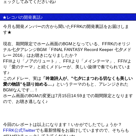
ェックしてみてくださいね♪
★レコパの開発裏話♪
今月も開発メンバーの方から聞いたFFRKの開発裏話をお届けしま
す★
現在、期間限定でホーム画面のBGMとなっている、FFRKのオリジ
ナル七夕アレンジBGM「FINAL FANTASY Record Keeper 七夕メド
レー 2016」はお聴きになりましたか？
FFIIIより「ノアのリュート」、FFIIより「メインテーマ」、FFIVよ
り「愛のテーマ」と続くメドレーが、美しい旋律で奏でられていま
す♪
このメドレー、実は
「吟遊詩人が、”七夕にまつわる切なくも美しい
愛の物語”を語り始める…」
というテーマのもと、アレンジされた
BGMなんです…！
ホーム画面のBGMの変更は7月15日14:59までの期間限定となります
ので、お聴き逃しなく♪
今回のレポートは以上になります！いかがでしたでしょうか？
FFRK公式Twitter
でも最新情報をお届けしていますので、そちらも
ぜひぜひチェックしてみてくださいね。