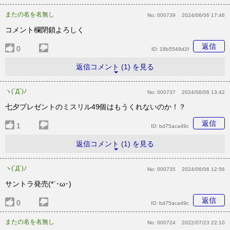
またの名を名無し
No:
000739
2024/06/06 17:46
コメント欄閉鎖よろしく
返信
0
ID:
18b5549d2f
返信コメント (1) を見る
ヽ(`Д´)ﾉ
No:
000737
2024/06/06 13:42
七夕プレゼントのミスリル49個はもうくれないのか！？
返信
1
ID:
bd75aca49c
返信コメント (1) を見る
ヽ(`Д´)ﾉ
No:
000735
2024/06/06 12:56
サントラ発売(*`･ω･)ゞ
返信
0
ID:
bd75aca49c
またの名を名無し
No:
000724
2022/07/23 22:10