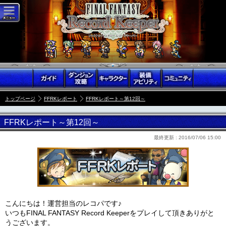
トップページ
FFRKレポート
FFRKレポート～第12回～
FFRKレポート～第12回～
最終更新 :
2016/07/06 15:00
こんにちは！運営担当のレコパです♪
いつもFINAL FANTASY Record Keeperをプレイして頂きありがと
うございます。