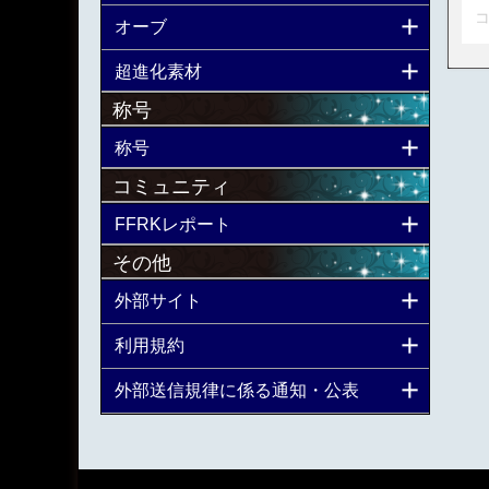
コ
オーブ
超進化素材
称号
称号
コミュニティ
FFRKレポート
その他
外部サイト
利用規約
外部送信規律に係る通知・公表