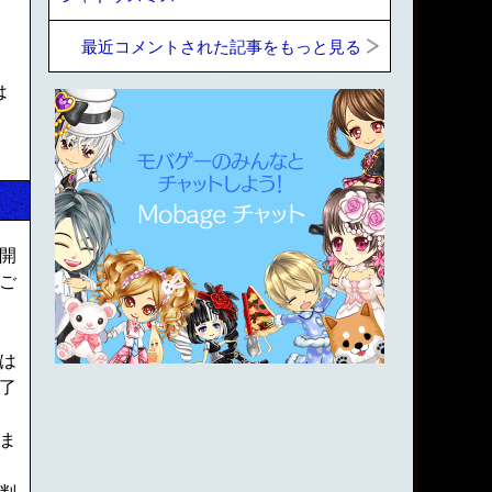
最近コメントされた記事をもっと見る
は
開
ご
は
了
ま