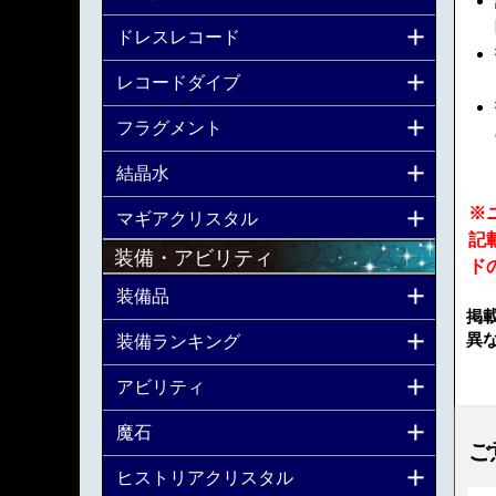
ドレスレコード
レコードダイブ
フラグメント
結晶水
※
マギアクリスタル
記
装備・アビリティ
ド
装備品
掲
異
装備ランキング
アビリティ
魔石
ご
ヒストリアクリスタル