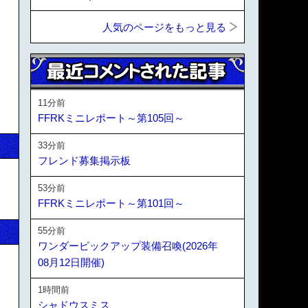
人気のページをもっと見る
11分前
FFRKミニレポート～第105回～
33分前
フレンド募集掲示板
53分前
FFRKミニレポート～第101回～
55分前
ワンダーピックアップ装備召喚(2026年
08月12日開催)
1時間前
シャドウスミス