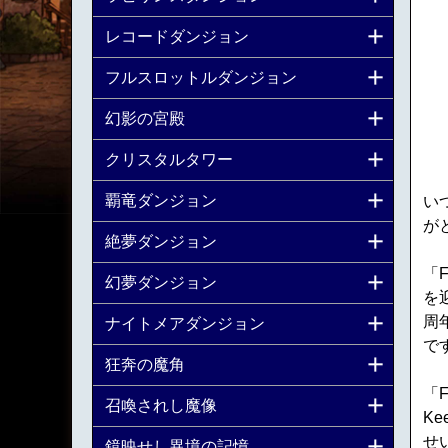
レコードダンジョン
フルスロットルダンジョン
幻影の宮殿
クリスタルタワー
覇竜ダンジョン
いつ
が
絶夢ダンジョン
「F
幻夢ダンジョン
を
周
ナイトメアダンジョン
で
狂奔の魔角
「F
召喚されし魔像
K
せ
鏡映せし異境の記憶