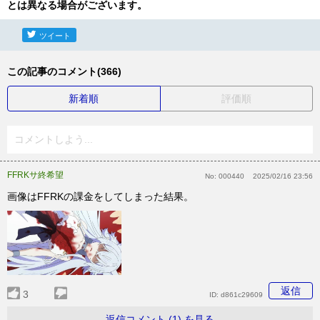
とは異なる場合がございます。
ツイート
この記事のコメント(366)
新着順
評価順
コメントしよう...
FFRKサ終希望
No:
000440
2025/02/16 23:56
画像はFFRKの課金をしてしまった結果。
返信
3
ID:
d861c29609
返信コメント (1) を見る