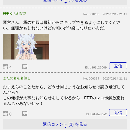
FFRKサ終希望
No:
000283
2025/02/12 21:41
運営さん、霧の神殿は最初からスキップできるようにしてくださ
い。無理かもしれないけどお願い(^^♪楽になりたいんだ。
返信
4
ID:
d861c29609
またの名を名無し
No:
000374
2025/02/14 21:11
おまえらのことだから、どうせ同じようなお知らせは読み飛ばして
んだろ？
この俺様が大事なお知らせをしてやるから、FFTのレコボ解放忘れ
るんじゃあないぜッ！
返信
0
ID:
b6fc0ab8a2
返信コメント (3) を見る