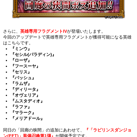
さらに、
英雄専用フラグメントIV
が登場いたします。
今回のアップデートで英雄専用フラグメントが獲得可能になる英雄
はこちらです。
『ミンウ』
『セシル(パラディン)』
『ローザ』
『フースーヤ』
『セリス』
『バッシュ』
『ラムザ』
『ディリータ』
『オヴェリア』
『ムスタディオ』
『ラファ』
『マラーク』
『メリアドール』
同日の「回廊の狭間」の追加にあわせて、
『「ラビリンスダンジョ
ン(FFT)」装備召喚第1弾』
が開催予定です。