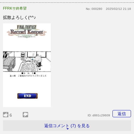
FFRKサ終希望
No:
000280
2025/02/12 21:18
拡散よろしく(^^♪
返信
6
ID:
d861c29609
返信コメント (7) を見る