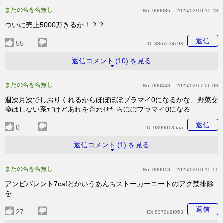
またの名を名無し
No:
000036
2025/02/10 15:28
ついに売上5000万きるか！？？
返信
55
ID:
8867c34c93
返信コメント (10) を見る
またの名を名無し
No:
000443
2025/02/17 06:08
週次月次でしおりくれるからほぼほぼプラマイ0になるかな、野菜交
換はしない系だけどあれを合わせたらほぼプラマイ0になる
返信
0
ID:
0899d135aa
返信コメント (1) を見る
またの名を名無し
No:
000013
2025/02/10 15:11
アンビバレント7cafとかいうあんちストーカーニートのアク禁排除
を
返信
27
ID:
8370d9f053