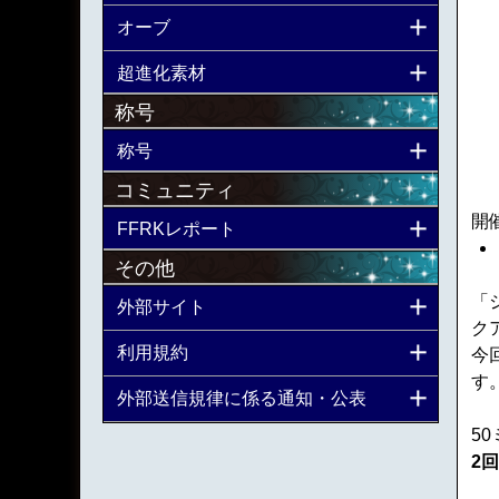
オーブ
超進化素材
称号
称号
コミュニティ
開
FFRKレポート
その他
「
外部サイト
ク
利用規約
今
す
外部送信規律に係る通知・公表
5
2