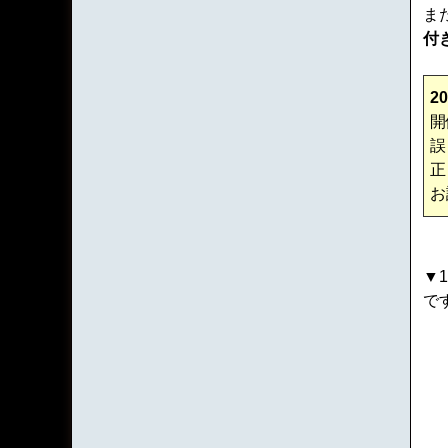
ま
付
2
開
誤
正
お
▼1
で