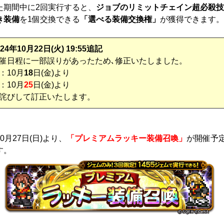
た期間中に2回実行すると、
ジョブのリミットチェイン超必殺技
き装備
を1個交換できる
「選べる装備交換権」
が獲得できます。
024年10月22日(火) 19:55追記
催日程に一部誤りがあったため､修正いたしました。
：10月
18
日(金)より
：10月
25
日(金)より
詫びして訂正いたします。
0月27日(日)より、
「プレミアムラッキー装備召喚」
が開催予
す。