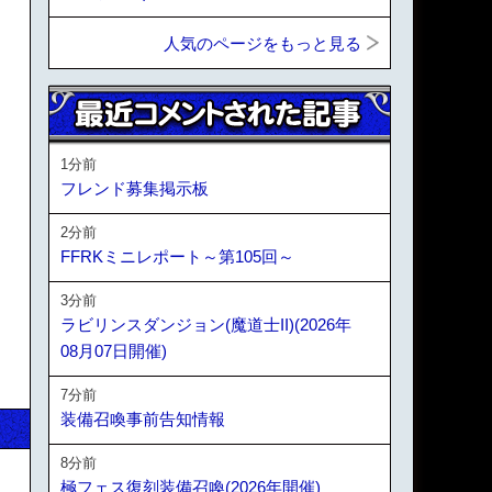
人気のページをもっと見る
1分前
フレンド募集掲示板
2分前
FFRKミニレポート～第105回～
3分前
ラビリンスダンジョン(魔道士II)(2026年
08月07日開催)
7分前
装備召喚事前告知情報
8分前
。
極フェス復刻装備召喚(2026年開催)