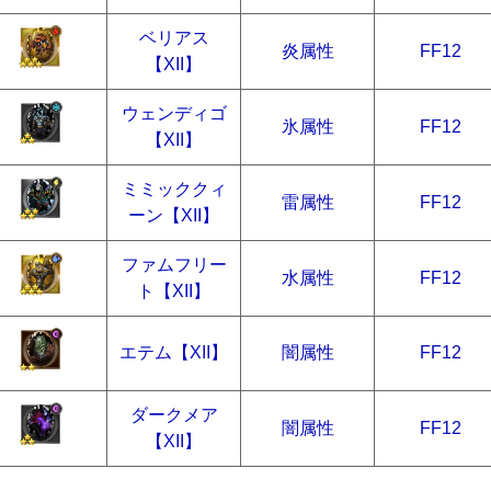
ベリアス
炎属性
FF12
【XII】
ウェンディゴ
氷属性
FF12
【XII】
ミミッククィ
雷属性
FF12
ーン【XII】
ファムフリー
水属性
FF12
ト【XII】
エテム【XII】
闇属性
FF12
ダークメア
闇属性
FF12
【XII】