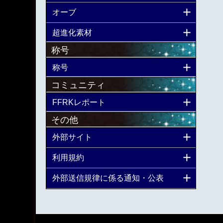
オーブ
超進化素材
称号
称号
コミュニティ
FFRKレポート
その他
外部サイト
利用規約
外部送信規律に係る通知・公表