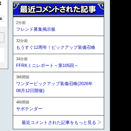
は
2分前
フレンド募集掲示板
順
32分前
もうすぐ12周年！ピックアップ装備召喚
34分前
FFRKミニレポート～第105回～
3時間前
ワンダーピックアップ装備召喚(2026年
08月12日開催)
4時間前
サボテンダー
最近コメントされた記事をもっと見る