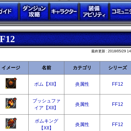
F12
最終更新 :
2018/05/29 14
イメージ
名前
カテゴリ
シリーズ
ボム【XII】
炎属性
FF12
ブッシュファ
炎属性
FF12
イア【XII】
ボムキング
炎属性
FF12
【XII】