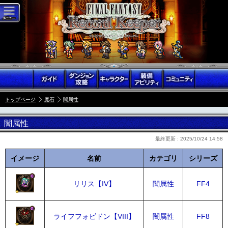
トップページ
魔石
闇属性
闇属性
最終更新 :
2025/10/24 14:58
イメージ
名前
カテゴリ
シリーズ
リリス【IV】
闇属性
FF4
ライフフォビドン【VIII】
闇属性
FF8