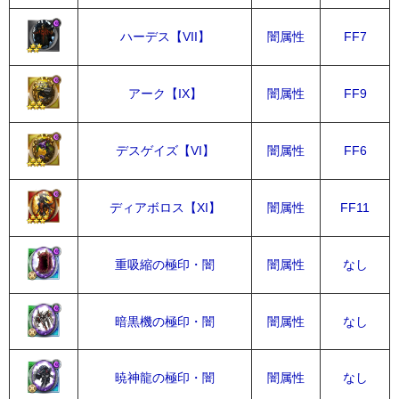
ハーデス【VII】
闇属性
FF7
アーク【IX】
闇属性
FF9
デスゲイズ【VI】
闇属性
FF6
ディアボロス【XI】
闇属性
FF11
重吸縮の極印・闇
闇属性
なし
暗黒機の極印・闇
闇属性
なし
暁神龍の極印・闇
闇属性
なし