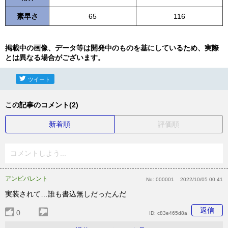
素早さ
65
116
掲載中の画像、データ等は開発中のものを基にしているため、実際
とは異なる場合がございます。
ツイート
この記事のコメント(2)
新着順
評価順
コメントしよう...
アンビバレント
No:
000001
2022/10/05 00:41
実装されて…誰も書込無しだったんだ
返信
0
ID:
c83e465d8a