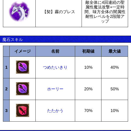
敵全体に4回連続の聖
属性魔法攻撃+一定時
【契】霧のブレス
間、味方全体の闇属性
耐性レベルを2段階ア
ップ
魔石スキル
イメージ
名前
初期値
最大値
1
つめたいきり
10%
40%
2
ホーリー
20%
50%
3
たたかう
70%
10%