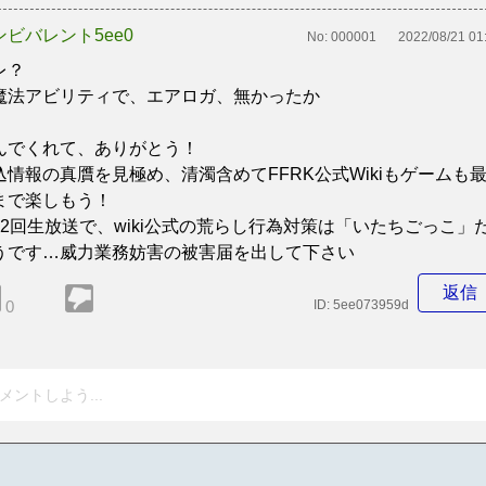
ンビバレント5ee0
No:
000001
2022/08/21 01
レ？
魔法アビリティで、エアロガ、無かったか
んでくれて、ありがとう！
込情報の真贋を見極め、清濁含めてFFRK公式Wikiもゲームも
まで楽しもう！
22回生放送で、wiki公式の荒らし行為対策は「いたちごっこ」
うです…威力業務妨害の被害届を出して下さい
返信
0
ID:
5ee073959d
メントしよう...