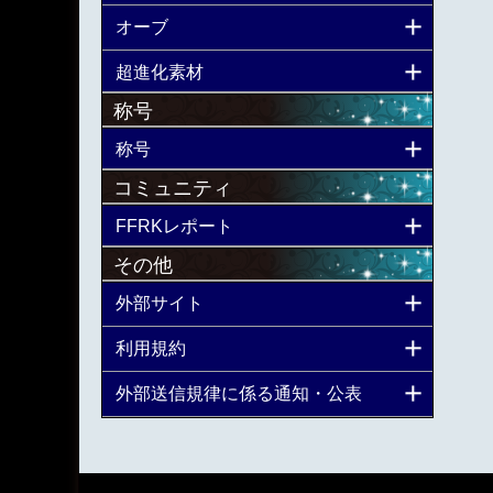
オーブ
超進化素材
称号
称号
コミュニティ
FFRKレポート
その他
外部サイト
利用規約
外部送信規律に係る通知・公表