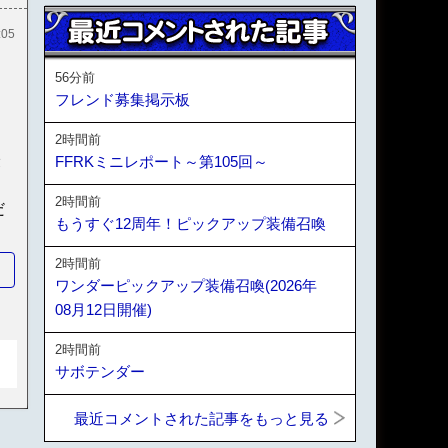
:05
56分前
フレンド募集掲示板
2時間前
最
FFRKミニレポート～第105回～
2時間前
だ
もうすぐ12周年！ピックアップ装備召喚
2時間前
ワンダーピックアップ装備召喚(2026年
08月12日開催)
2時間前
サボテンダー
最近コメントされた記事をもっと見る