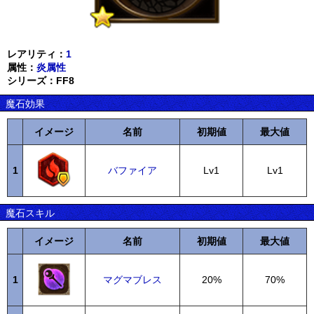
レアリティ：
1
属性：
炎属性
シリーズ：FF8
魔石効果
イメージ
名前
初期値
最大値
1
バファイア
Lv1
Lv1
魔石スキル
イメージ
名前
初期値
最大値
1
マグマブレス
20%
70%