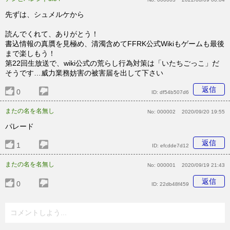
先ずは、シュメルケから
読んでくれて、ありがとう！
書込情報の真贋を見極め、清濁含めてFFRK公式Wikiもゲームも最後
まで楽しもう！
第22回生放送で、wiki公式の荒らし行為対策は「いたちごっこ」だ
そうです…威力業務妨害の被害届を出して下さい
返信
0
ID:
df54b507d6
またの名を名無し
No:
000002
2020/09/20 19:55
パレード
返信
1
ID:
efcdde7d12
またの名を名無し
No:
000001
2020/09/19 21:43
返信
0
ID:
22db48f459
コメントしよう...