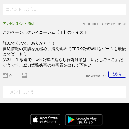
コメントしよう...
アンビバレント78cf
No:
000001
2022/08/19 01:23
このページ…クレイゴーレム【Ⅰ】のヘイスト
読んでくれて、ありがとう！
書込情報の真贋を見極め、清濁含めてFFRK公式Wikiもゲームも最後
まで楽しもう！
第22回生放送で、wiki公式の荒らし行為対策は「いたちごっこ」だ
そうです…威力業務妨害の被害届を出して下さい
返信
0
ID:
78cff55967
コメントしよう...