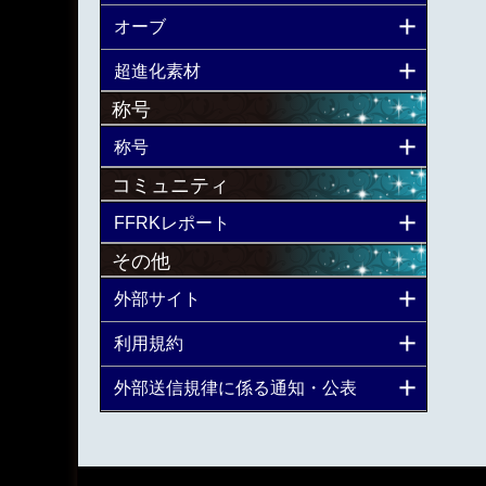
オーブ
超進化素材
称号
称号
コミュニティ
FFRKレポート
その他
外部サイト
利用規約
外部送信規律に係る通知・公表