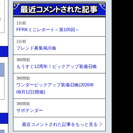
体
可
物
1分前
FFRKミニレポート～第105回～
1分前
フレンド募集掲示板
3時間前
もうすぐ12周年！ピックアップ装備召喚
3時間前
ワンダーピックアップ装備召喚(2026年
08月12日開催)
3時間前
サボテンダー
最近コメントされた記事をもっと見る