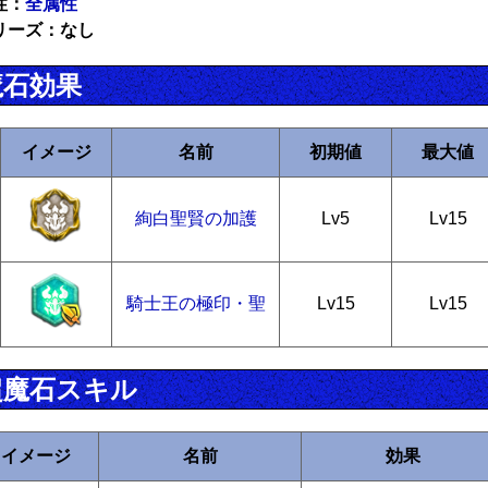
性：
全属性
リーズ：なし
魔石効果
イメージ
名前
初期値
最大値
絢白聖賢の加護
Lv5
Lv15
騎士王の極印・聖
Lv15
Lv15
超魔石スキル
イメージ
名前
効果