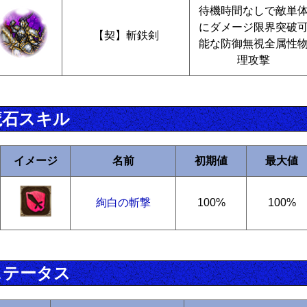
待機時間なしで敵単
にダメージ限界突破
【契】斬鉄剣
能な防御無視全属性
理攻撃
魔石スキル
イメージ
名前
初期値
最大値
絢白の斬撃
100%
100%
ステータス