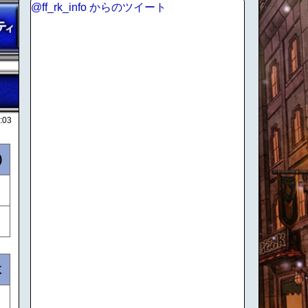
@ff_rk_info からのツイート
:03
)
数