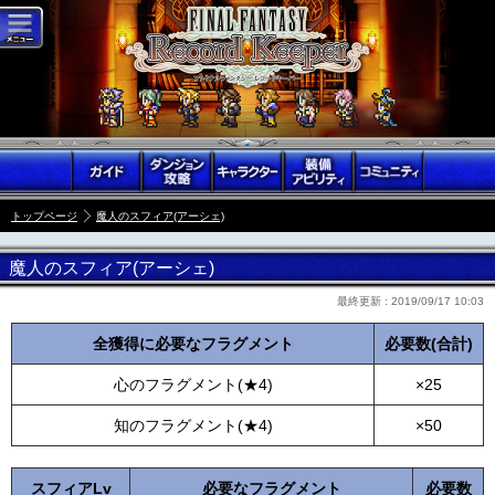
トップページ
魔人のスフィア(アーシェ)
魔人のスフィア(アーシェ)
最終更新 :
2019/09/17 10:03
全獲得に必要なフラグメント
必要数(合計)
心のフラグメント(★4)
×25
知のフラグメント(★4)
×50
スフィアLv
必要なフラグメント
必要数