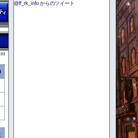
@ff_rk_info からのツイート
:03
)
数