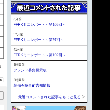
3分前
FFRKミニレポート～第105回～
32分前
FFRKミニレポート～第97回～
41分前
FFRKミニレポート～第102回～
1時間前
は
フレンド募集掲示板
2時間前
装備召喚事前告知情報
順
最近コメントされた記事をもっと見る