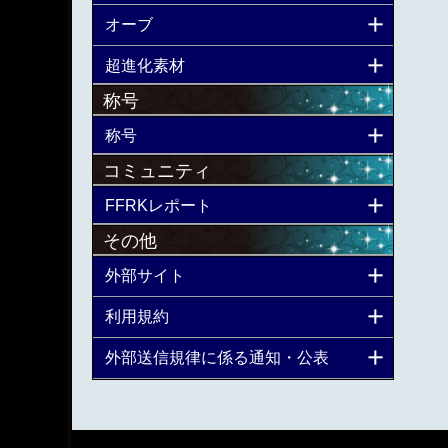
オーブ
超進化素材
称号
称号
コミュニティ
FFRKレポート
その他
外部サイト
利用規約
外部送信規律に係る通知・公表