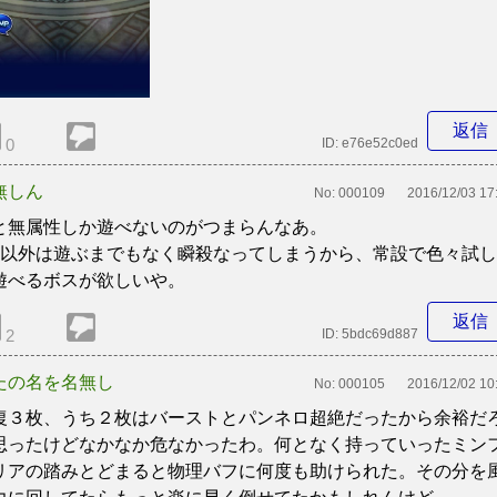
返信
0
ID:
e76e52c0ed
無しん
No:
000109
2016/12/03 17
と無属性しか遊べないのがつまらんなあ。
+以外は遊ぶまでもなく瞬殺なってしまうから、常設で色々試し
遊べるボスが欲しいや。
返信
2
ID:
5bdc69d887
たの名を名無し
No:
000105
2016/12/02 10
復３枚、うち２枚はバーストとパンネロ超絶だったから余裕だ
思ったけどなかなか危なかったわ。何となく持っていったミン
リアの踏みとどまると物理バフに何度も助けられた。その分を