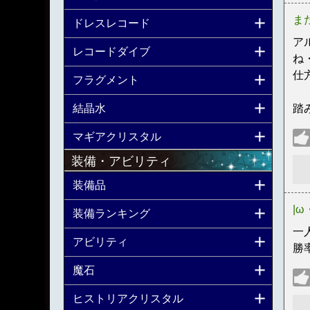
ま
ドレスレコード
ア
レコードダイブ
ね
仕
フラグメント
結晶水
踏
マギアクリスタル
装備・アビリティ
装備品
|ω
装備ランキング
一
アビリティ
勝
魔石
ヒストリアクリスタル