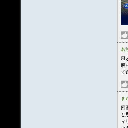
名
風
股
て
ま
回
と
ィ