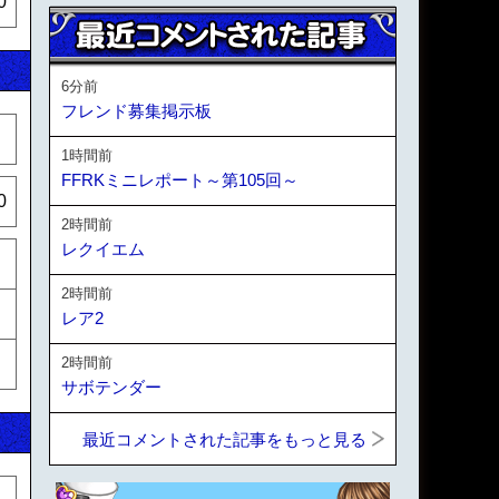
0
6分前
フレンド募集掲示板
1時間前
FFRKミニレポート～第105回～
0
2時間前
レクイエム
2時間前
レア2
2時間前
サボテンダー
最近コメントされた記事をもっと見る