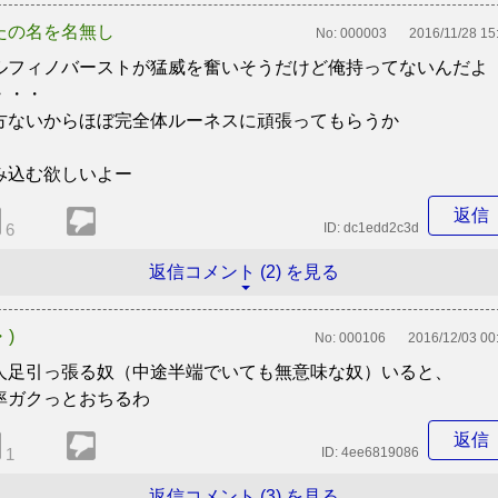
たの名を名無し
No:
000003
2016/11/28 15
ルフィノバーストが猛威を奮いそうだけど俺持ってないんだよ
・・・
方ないからほぼ完全体ルーネスに頑張ってもらうか
み込む欲しいよー
返信
6
ID:
dc1edd2c3d
返信コメント (2) を見る
・)
No:
000106
2016/12/03 00
人足引っ張る奴（中途半端でいても無意味な奴）いると、
率ガクっとおちるわ
返信
1
ID:
4ee6819086
返信コメント (3) を見る