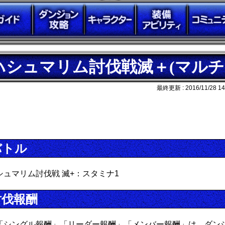
ハシュマリム討伐戦滅＋(マルチ
最終更新 :
2016/11/28 14
バトル
シュマリム討伐戦 滅+：スタミナ1
討伐報酬
「シングル報酬」「リーダー報酬」「メンバー報酬」は、ダン