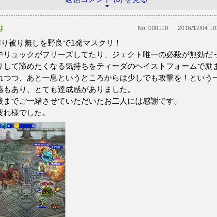
g
No:
000110
2016/12/04 10
縛り被り無しを野良で1発マスクリ！
中リュックがフリーズしてたり、ジェクト唯一の必殺が無効だ
りして諦めたくなる気持ちをティーダのヘイストフォームで励
れつつ、あと一息というところからは少しでも攻撃を！という
感もあり、とても達成感がありました。
後までご一緒させていただいたお二人には感謝です。
疲れ様でした。