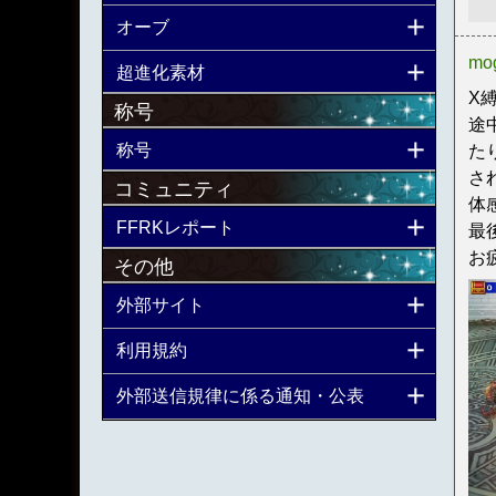
オーブ
mo
超進化素材
X
称号
途
称号
た
さ
コミュニティ
体
FFRKレポート
最
お
その他
外部サイト
利用規約
外部送信規律に係る通知・公表