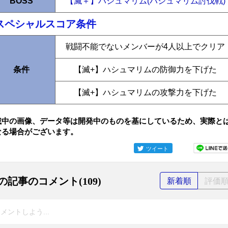
BOSS
【滅＋】ハシュマリム(ハシュマリム討伐戦)
スペシャルスコア条件
戦闘不能でないメンバーが4人以上でクリア
条件
【滅+】ハシュマリムの防御力を下げた
【滅+】ハシュマリムの攻撃力を下げた
載中の画像、データ等は開発中のものを基にしているため、実際と
なる場合がございます。
ツイート
の記事のコメント(109)
新着順
評価
メントしよう...