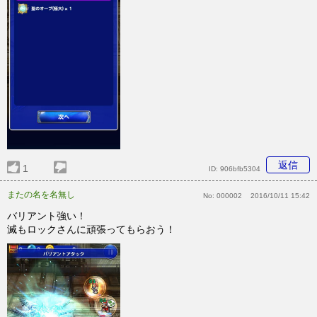
返信
1
ID:
906bfb5304
またの名を名無し
No:
000002
2016/10/11 15:42
バリアント強い！
滅もロックさんに頑張ってもらおう！