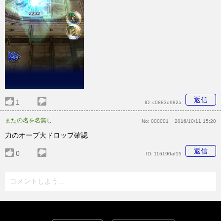
返信
1
ID:
c0883d982a
またの名を名無し
No:
000001
2016/10/11 15:20
力のオーブ大ドロップ確認
返信
0
ID:
116190af15
コメントしよう...