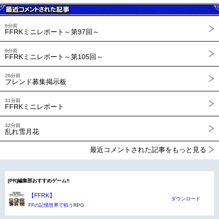
6分前
FFRKミニレポート～第97回～
9分前
FFRKミニレポート～第105回～
26分前
フレンド募集掲示板
31分前
FFRKミニレポート
32分前
乱れ雪月花
最近コメントされた記事をもっと見る
[PR]編集部おすすめゲーム!!
【FFRK】
ダウンロード
FFの記憶世界で戦うRPG