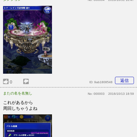
返信
0
ID:
9ab1808548
またの名を名無し
No:
000003
2016/10/13 18:59
これがあるから
周回しちゃうよね