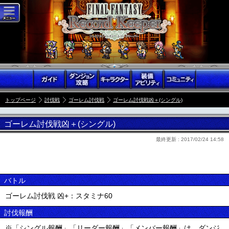
トップページ
討伐戦
ゴーレム討伐戦
ゴーレム討伐戦凶＋(シングル)
ゴーレム討伐戦凶＋(シングル)
最終更新 :
2017/02/24 14:58
バトル
ゴーレム討伐戦 凶+：スタミナ60
討伐報酬
※「シングル報酬」「リーダー報酬」「メンバー報酬」は、ダンジ