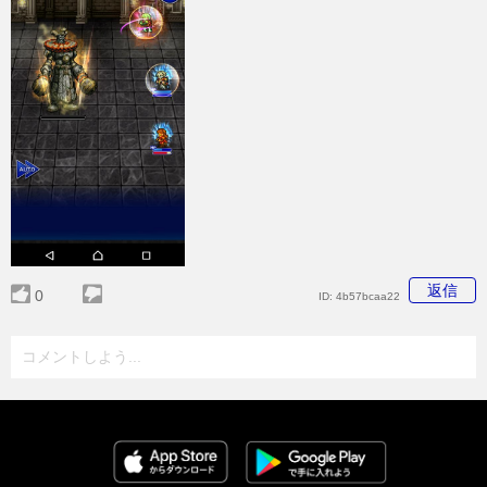
返信
0
ID:
4b57bcaa22
コメントしよう...