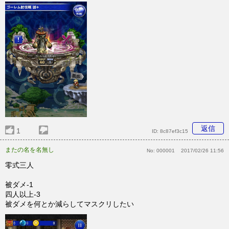
返信
1
ID:
8c87ef3c15
またの名を名無し
No:
000001
2017/02/26 11:56
零式三人
被ダメ-1
四人以上-3
被ダメを何とか減らしてマスクリしたい