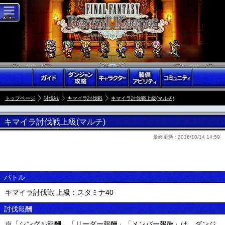
トップページ
討伐戦
キマイラ討伐戦
キマイラ討伐戦上級(マルチ)
キマイラ討伐戦上級(マルチ)
最終更新 :
2016/10/14 14:59
バトル
キマイラ討伐戦 上級：スタミナ40
討伐報酬
※「シングル報酬」「リーダー報酬」「メンバー報酬」は、ダンジ