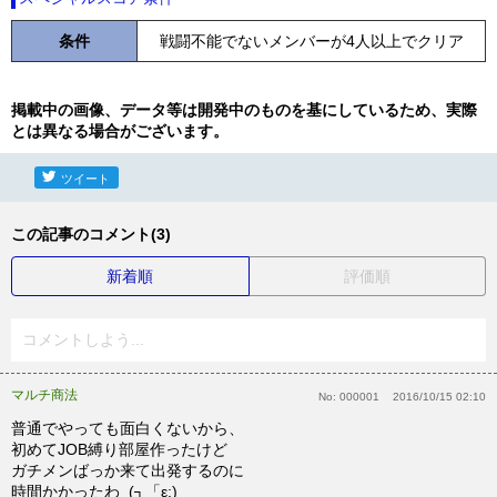
条件
戦闘不能でないメンバーが4人以上でクリア
掲載中の画像、データ等は開発中のものを基にしているため、実際
とは異なる場合がございます。
ツイート
この記事のコメント(3)
新着順
評価順
コメントしよう...
マルチ商法
No:
000001
2016/10/15 02:10
普通でやっても面白くないから、
初めてJOB縛り部屋作ったけど
ガチメンばっか来て出発するのに
時間かかったわ_(┐「ε:)_