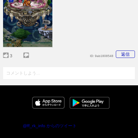
返信
3
ID:
9ab1808548
コメントしよう...
@ff_rk_info からのツイート