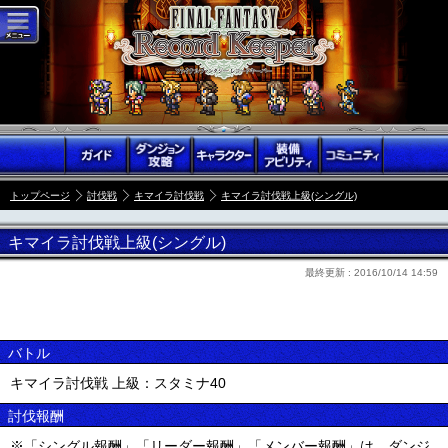
トップページ
討伐戦
キマイラ討伐戦
キマイラ討伐戦上級(シングル)
キマイラ討伐戦上級(シングル)
最終更新 :
2016/10/14 14:59
バトル
キマイラ討伐戦 上級：スタミナ40
討伐報酬
※「シングル報酬」「リーダー報酬」「メンバー報酬」は、ダンジ