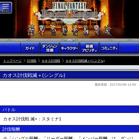
トップページ
討伐戦
カオス討伐戦
カオス討伐戦滅＋(シングル)
カオス討伐戦滅＋(シングル)
最終更新 :
2017/01/09 14:59
バトル
カオス討伐戦 滅+：スタミナ1
討伐報酬
※「シングル報酬」「リーダー報酬」「メンバー報酬」は、ダンジ