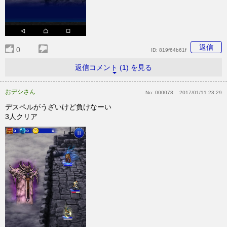
返信
0
ID:
819f64b61f
返信コメント (1) を見る
おデシさん
No:
000078
2017/01/11 23:29
デスペルがうざいけど負けなーい
3人クリア