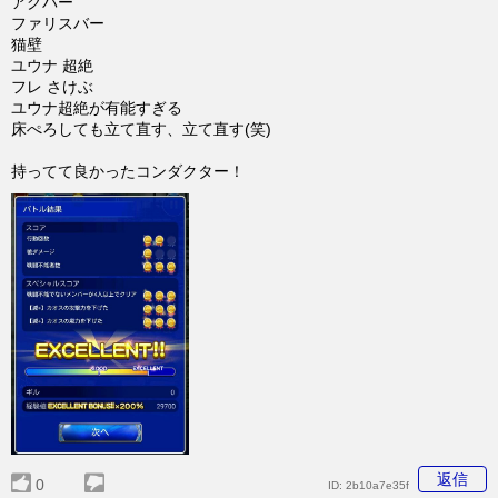
アグバー
ファリスバー
猫壁
ユウナ 超絶
フレ さけぶ
ユウナ超絶が有能すぎる
床ぺろしても立て直す、立て直す(笑)
持ってて良かったコンダクター！
返信
0
ID:
2b10a7e35f