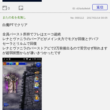
返信
0
ID:
d1fa4a9eb4
またの名を名無し
No:
000112
2017/01/14 00:05
白魔PTでクリア
全員バースト所持でフレはエーコ超絶
レナとヴァニラのバーアビがメイン火力でモグが回復とデバフ
セーラとリルムで回復
レナとヴァニラのバーストアビで2万前後出るので苦労せず削れます
が超弱状態からが凄いきつかったです