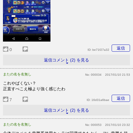
返信
0
ID:
be71f27a32
返信コメント (2) を見る
またの名を名無し
No:
000034
2017/01/10 21:53
これやばくない？
正直すべこえ極より強く感じたわ
返信
7
ID:
16d31a6bae
返信コメント (2) を見る
またの名を名無し
No:
000053
2017/01/10 23:32