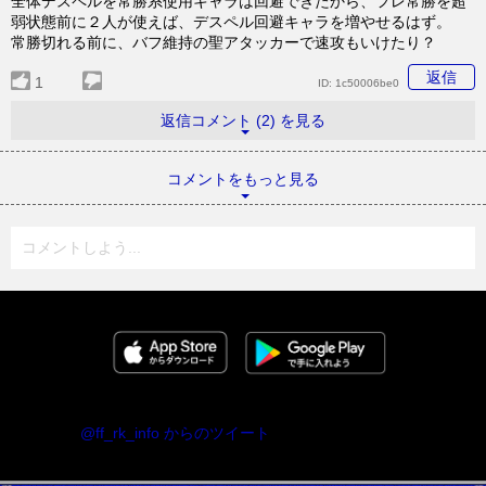
全体デスペルを常勝系使用キャラは回避できたから、フレ常勝を超
弱状態前に２人が使えば、デスペル回避キャラを増やせるはず。
常勝切れる前に、バフ維持の聖アタッカーで速攻もいけたり？
返信
1
ID:
1c50006be0
返信コメント (2) を見る
コメントをもっと見る
コメントしよう...
@ff_rk_info からのツイート