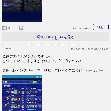
返信
9
ID:
12aabb24f8
返信コメント (4) を見る
イサオ
No:
000108
2017/01/13 23:12
全体デスペルがウザいですねｗ
しつこくやって来ますがそれ以上に立て直すのみ！
専用はレインズバー 羊 鉄壁 ブレイクごほうび セーラバー