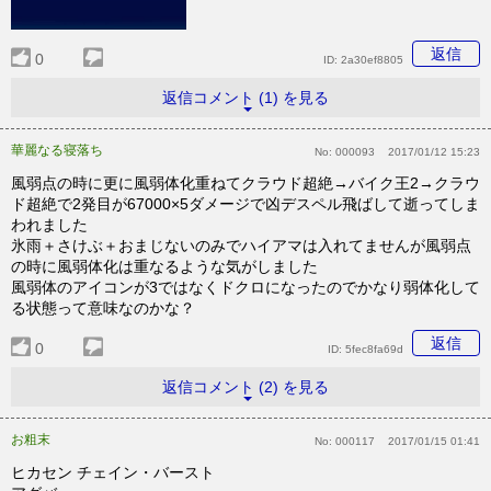
返信
0
ID:
2a30ef8805
返信コメント (1) を見る
華麗なる寝落ち
No:
000093
2017/01/12 15:23
風弱点の時に更に風弱体化重ねてクラウド超絶→バイク王2→クラウ
ド超絶で2発目が67000×5ダメージで凶デスペル飛ばして逝ってしま
われました
氷雨＋さけぶ＋おまじないのみでハイアマは入れてませんが風弱点
の時に風弱体化は重なるような気がしました
風弱体のアイコンが3ではなくドクロになったのでかなり弱体化して
る状態って意味なのかな？
返信
0
ID:
5fec8fa69d
返信コメント (2) を見る
お粗末
No:
000117
2017/01/15 01:41
ヒカセン チェイン・バースト