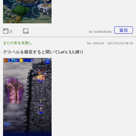
返信
0
ID:
b0395d6c9b
またの名を名無し
No:
000119
2017/01/16 08:19
デスペルを吸収すると聞いてLet's 3人縛り