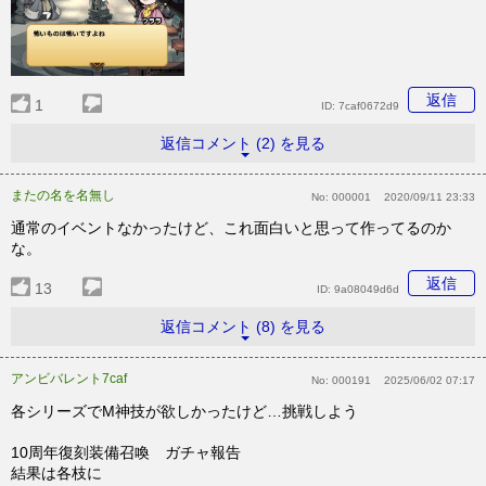
返信
1
ID:
7caf0672d9
返信コメント (2) を見る
またの名を名無し
No:
000001
2020/09/11 23:33
通常のイベントなかったけど、これ面白いと思って作ってるのか
な。
返信
13
ID:
9a08049d6d
返信コメント (8) を見る
アンビバレント7caf
No:
000191
2025/06/02 07:17
各シリーズでM神技が欲しかったけど…挑戦しよう
10周年復刻装備召喚 ガチャ報告
結果は各枝に