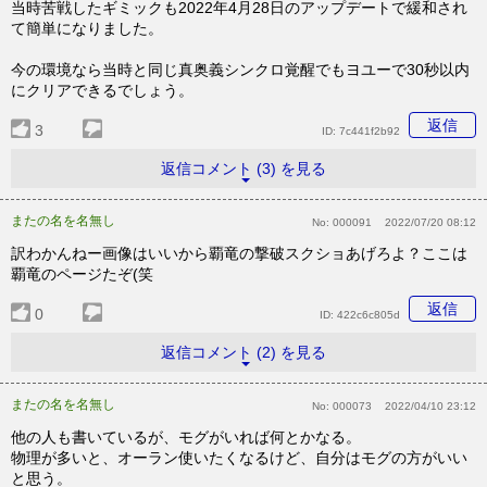
当時苦戦したギミックも2022年4月28日のアップデートで緩和され
て簡単になりました。
今の環境なら当時と同じ真奥義シンクロ覚醒でもヨユーで30秒以内
にクリアできるでしょう。
返信
3
ID:
7c441f2b92
返信コメント (3) を見る
またの名を名無し
No:
000091
2022/07/20 08:12
訳わかんねー画像はいいから覇竜の撃破スクショあげろよ？ここは
覇竜のページたぞ(笑
返信
0
ID:
422c6c805d
返信コメント (2) を見る
またの名を名無し
No:
000073
2022/04/10 23:12
他の人も書いているが、モグがいれば何とかなる。
物理が多いと、オーラン使いたくなるけど、自分はモグの方がいい
と思う。