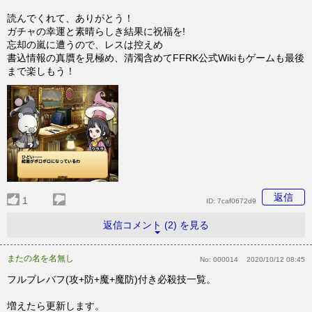
読んでくれて、ありがとう！
ガチャの幸運と素晴らしき結果に祝福を!
忘却の嵐に遭うので、レスは控えめ
書込情報の真贋を見極め、清濁含めてFFRK公式Wikiもゲームも最後
まで楽しもう！
返信
1
ID:
7caf0672d9
返信コメント (2) を見る
またの名を名無し
No:
000014
2020/10/12 08:45
フルブレバフ(攻+防+魔+魔防)付き必殺技一覧。
増えたら更新します。