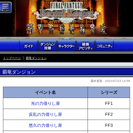
トップページ
覇竜ダンジョン
覇竜ダンジョン
最終更新 :
2021/07/23 14:58
イベント名
シリーズ
光の力借りし扉
FF1
反乱の力借りし扉
FF2
悠久の力借りし扉
FF3