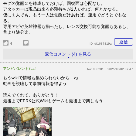
モグの覚醒２を錬成しておけば、回復面は心配なし。
アタッカーは現凸出来る必殺持ちが2人いれば、何とかなる。
仮に１人でも、もう一人は覚醒だけあれば、運用でどうとでもな
る。
専用アビや英雄神器も揃ったし、レンズ交換可能な覚醒もあるし、
昔より随分楽。
返信
4
ID:
df1687819a
返信コメント (4) を見る
アンビバレント7caf
No:
000201
2025/10/02 07:47
もうwikiで情報も集められないから…ね
動画を視聴して事前情報を得よう
読んでくれて、ありがとう！
最後までFFRK公式Wikiもゲームも最後まで楽しもう！