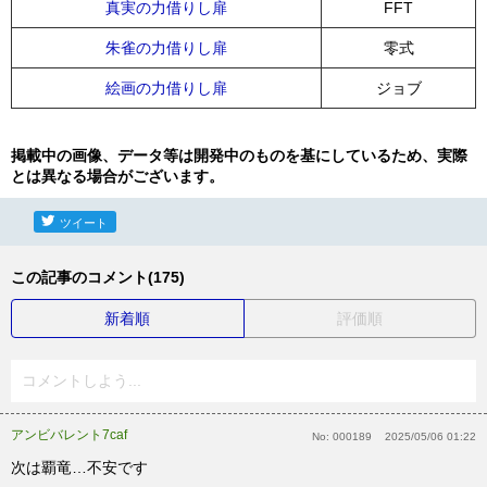
真実の力借りし扉
FFT
朱雀の力借りし扉
零式
絵画の力借りし扉
ジョブ
掲載中の画像、データ等は開発中のものを基にしているため、実際
とは異なる場合がございます。
ツイート
この記事のコメント(175)
新着順
評価順
コメントしよう...
アンビバレント7caf
No:
000189
2025/05/06 01:22
次は覇竜…不安です