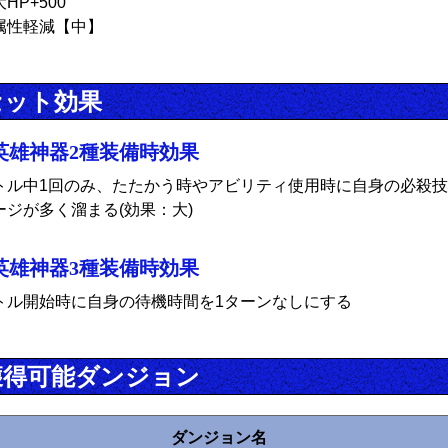
HP+500
属性軽減【中】
セット効果
英雄神器2種装備時効果
トル中1回のみ、たたかう時やアビリティ使用時に自身の必殺技
ージが多く溜まる(効果：大)
英雄神器3種装備時効果
トル開始時に自身の待機時間を1ターンなしにする
獲得可能ダンジョン
ダンジョン名