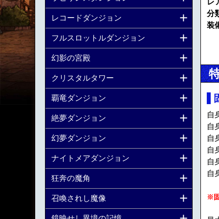
レ
分
レコードダンジョン
装
フルスロットルダンジョン
幻影の宮殿
クリスタルタワー
覇竜ダンジョン
自
絶夢ダンジョン
自
幻夢ダンジョン
自
自
ナイトメアダンジョン
自
自
狂奔の魔角
※
召喚されし魔像
鏡映せし異境の記憶