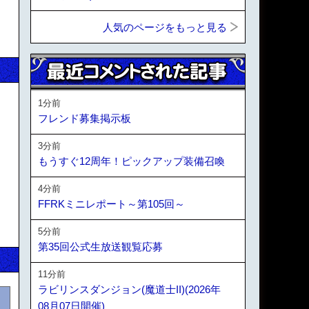
人気のページをもっと見る
1分前
フレンド募集掲示板
3分前
もうすぐ12周年！ピックアップ装備召喚
4分前
FFRKミニレポート～第105回～
5分前
第35回公式生放送観覧応募
11分前
ラビリンスダンジョン(魔道士II)(2026年
08月07日開催)