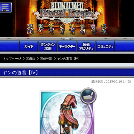
トップページ
装備品
英雄神器
ヤンの道着【IV】
ヤンの道着【IV】
最終更新 :
2025/06/16 14:58