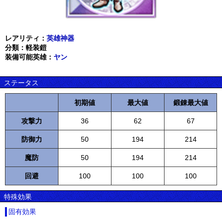
レアリティ：
英雄神器
分類：軽装鎧
装備可能英雄：
ヤン
ステータス
初期値
最大値
鍛錬最大値
攻撃力
36
62
67
防御力
50
194
214
魔防
50
194
214
回避
100
100
100
特殊効果
固有効果