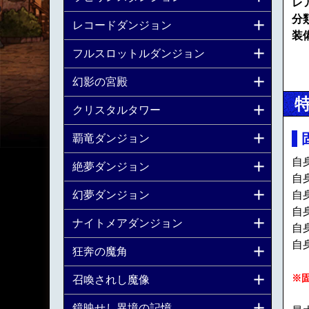
レ
分
レコードダンジョン
装
フルスロットルダンジョン
幻影の宮殿
クリスタルタワー
覇竜ダンジョン
自
絶夢ダンジョン
自
幻夢ダンジョン
自
自
ナイトメアダンジョン
自
自
狂奔の魔角
※
召喚されし魔像
鏡映せし異境の記憶