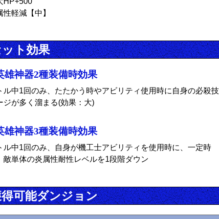
HP+500
属性軽減【中】
セット効果
英雄神器2種装備時効果
トル中1回のみ、たたかう時やアビリティ使用時に自身の必殺技
ージが多く溜まる(効果：大)
英雄神器3種装備時効果
トル中1回のみ、自身が機工士アビリティを使用時に、一定時
、敵単体の炎属性耐性レベルを1段階ダウン
獲得可能ダンジョン