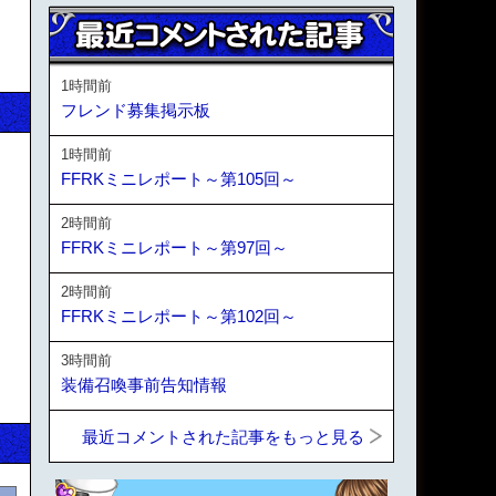
1時間前
フレンド募集掲示板
1時間前
FFRKミニレポート～第105回～
2時間前
FFRKミニレポート～第97回～
2時間前
FFRKミニレポート～第102回～
3時間前
装備召喚事前告知情報
最近コメントされた記事をもっと見る