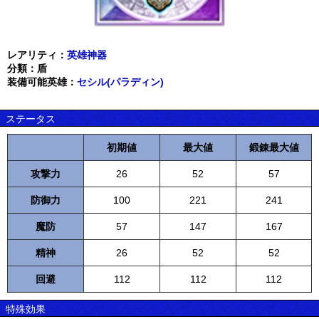
レアリティ：
英雄神器
分類：盾
装備可能英雄：
セシル(パラディン)
ステータス
初期値
最大値
鍛錬最大値
攻撃力
26
52
57
防御力
100
221
241
魔防
57
147
167
精神
26
52
52
回避
112
112
112
特殊効果