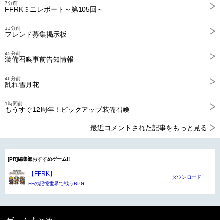
7分前
FFRKミニレポート～第105回～
13分前
フレンド募集掲示板
45分前
装備召喚事前告知情報
46分前
乱れ雪月花
1時間前
もうすぐ12周年！ピックアップ装備召喚
最近コメントされた記事をもっと見る
[PR]編集部おすすめゲーム!!
【FFRK】
ダウンロード
FFの記憶世界で戦うRPG