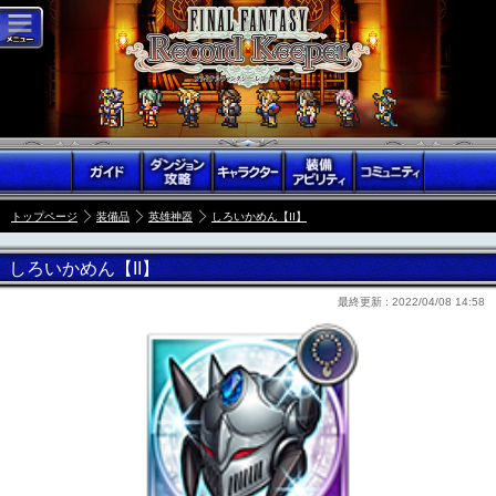
トップページ
装備品
英雄神器
しろいかめん【II】
しろいかめん【II】
最終更新 :
2022/04/08 14:58