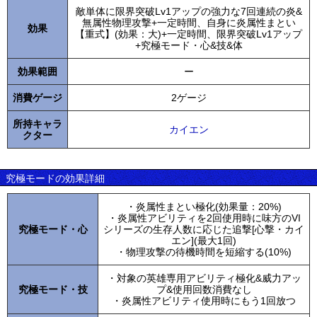
敵単体に限界突破Lv1アップの強力な7回連続の炎&
無属性物理攻撃+一定時間、自身に炎属性まとい
効果
【重式】(効果：大)+一定時間、限界突破Lv1アップ
+究極モード・心&技&体
効果範囲
ー
消費ゲージ
2ゲージ
所持キャラ
カイエン
クター
究極モードの効果詳細
・炎属性まとい極化(効果量：20%)
・炎属性アビリティを2回使用時に味方のVI
究極モード・心
シリーズの生存人数に応じた追撃[心撃・カイ
エン](最大1回)
・物理攻撃の待機時間を短縮する(10%)
・対象の英雄専用アビリティ極化&威力アッ
究極モード・技
プ&使用回数消費なし
・炎属性アビリティ使用時にもう1回放つ