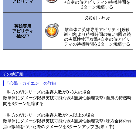
アビリティ
+自身の侍アビリティの待機時間を
2ターン短縮する
必殺剣・灼改
英雄専用
敵単体に英雄専用アビリティ[必殺
アビリティ
剣・灼]より待機時間の短い4回連続
極化中
の炎属性物理攻撃+自身の侍アビリ
ティの待機時間を2ターン短縮する
その他詳細
「心撃・カイエン」の詳細
・味方のVIシリーズの生存人数が0~3人の場合
敵単体にダメージ限界突破可能な炎&無属性物理攻撃+自身の待機時
間を3ターン短縮する
・味方のVIシリーズの生存人数が4人以上の場合
敵単体にダメージ限界突破可能な炎&無属性物理攻撃+味方全体の弱
点or微弱をついた際のダメージを3ターンアップ(効果：中)