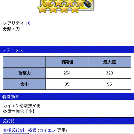
レアリティ：
8
分類：刀
ステータス
初期値
最大値
攻撃力
254
323
命中
95
95
特殊効果
カイエン必殺技変更
炎属性強化【小】
必殺技
究極必殺剣・残響
(
カイエン
専用)