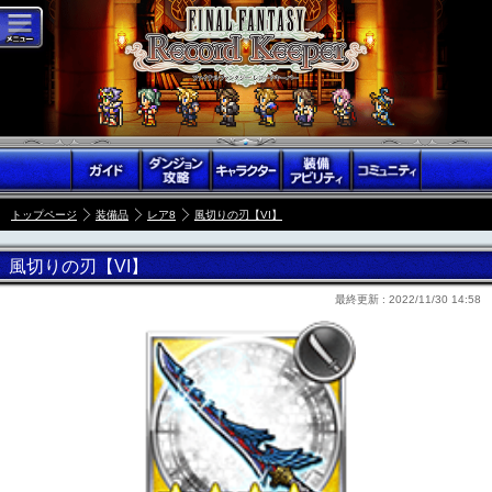
トップページ
装備品
レア8
風切りの刃【VI】
風切りの刃【VI】
最終更新 :
2022/11/30 14:58