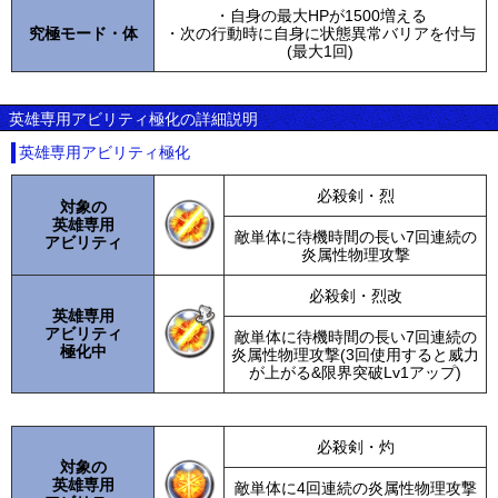
・自身の最大HPが1500増える
究極モード・体
・次の行動時に自身に状態異常バリアを付与
(最大1回)
英雄専用アビリティ極化の詳細説明
英雄専用アビリティ極化
必殺剣・烈
対象の
英雄専用
敵単体に待機時間の長い7回連続の
アビリティ
炎属性物理攻撃
必殺剣・烈改
英雄専用
アビリティ
敵単体に待機時間の長い7回連続の
極化中
炎属性物理攻撃(3回使用すると威力
が上がる&限界突破Lv1アップ)
必殺剣・灼
対象の
英雄専用
敵単体に4回連続の炎属性物理攻撃