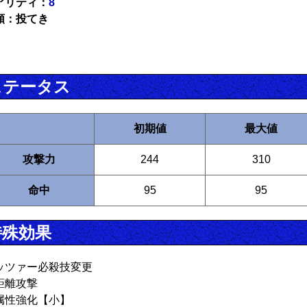
アリティ：
8
類：投てき
ステータス
初期値
最大値
攻撃力
244
310
命中
95
95
特殊効果
ッツァー必殺技変更
距離攻撃
属性強化【小】