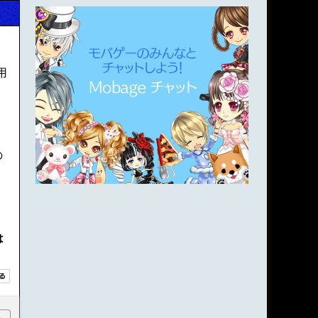
用
の
は