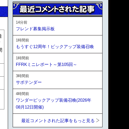
14分前
フレンド募集掲示板
離
1時間前
ア
もうすぐ12周年！ピックアップ装備召喚
間
1時間前
FFRKミニレポート～第105回～
3時間前
サボテンダー
4時間前
ワンダーピックアップ装備召喚(2026年
08月12日開催)
最近コメントされた記事をもっと見る