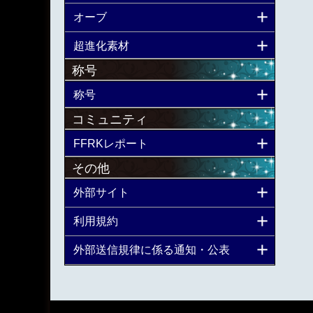
オーブ
超進化素材
称号
称号
コミュニティ
FFRKレポート
その他
外部サイト
利用規約
外部送信規律に係る通知・公表