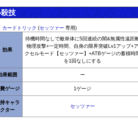
必殺技
・カードトリック
(
セッツァー
専用)
待機時間なしで敵単体に5回連続の闇&無属性遠距
物理攻撃+一定時間、自身の限界突破Lv1アップ+
効果
クセルモード【セッツァー】+ATBゲージの蓄積時
を1回なしにする
効果範囲
ー
費ゲージ
1ゲージ
持キャラ
セッツァー
クター