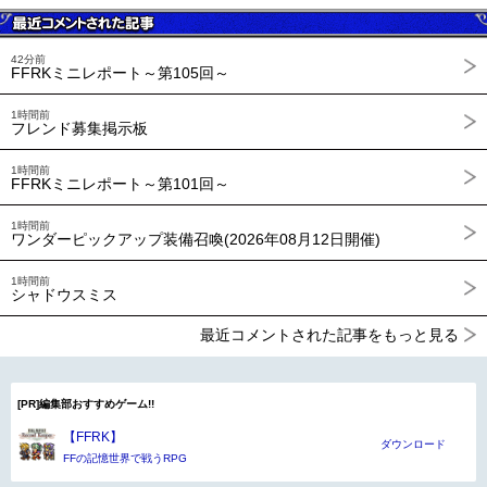
42分前
FFRKミニレポート～第105回～
1時間前
フレンド募集掲示板
1時間前
FFRKミニレポート～第101回～
1時間前
ワンダーピックアップ装備召喚(2026年08月12日開催)
1時間前
シャドウスミス
最近コメントされた記事をもっと見る
[PR]編集部おすすめゲーム!!
【FFRK】
ダウンロード
FFの記憶世界で戦うRPG