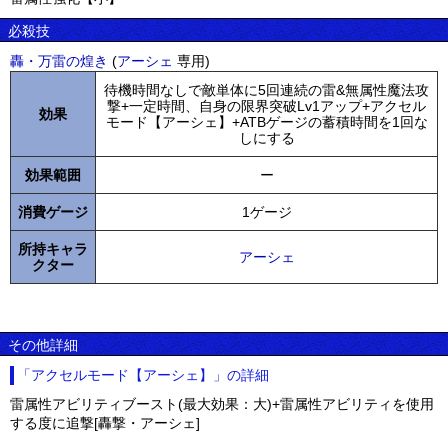
必殺技
轟・万雷の煌き
(
アーシェ
専用)
待機時間なしで敵単体に5回連続の雷&無属性魔法攻
撃+一定時間、自身の限界突破Lv1アップ+アクセル
効果
モード【アーシェ】+ATBゲージの蓄積時間を1回な
しにする
効果範囲
ー
消費ゲージ
1ゲージ
所持キャラ
アーシェ
クター
その他詳細
「アクセルモード【アーシェ】」の詳細
雷属性アビリティブースト(最大効果：大)+雷属性アビリティを使用
する度に追撃[轟撃・アーシェ]