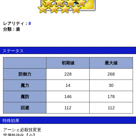
レアリティ：
8
分類：盾
ステータス
初期値
最大値
防御力
228
268
魔力
14
30
魔防
146
178
回避
112
112
特殊効果
アーシェ必殺技変更
雷属性強化【小】