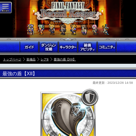
トップページ
装備品
レア8
最強の盾【XII】
最強の盾【XII】
最終更新 :
2023/12/26 14:58