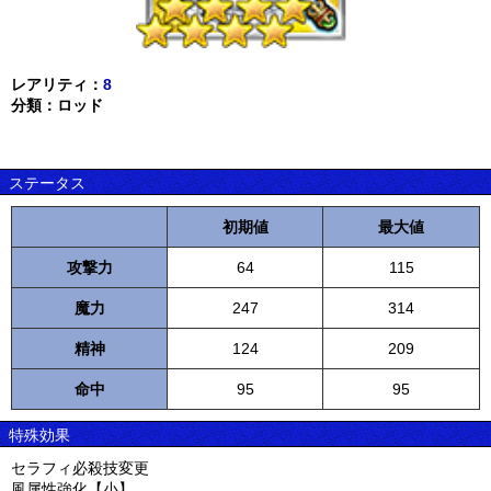
レアリティ：
8
分類：ロッド
ステータス
初期値
最大値
攻撃力
64
115
魔力
247
314
精神
124
209
命中
95
95
特殊効果
セラフィ必殺技変更
風属性強化【小】