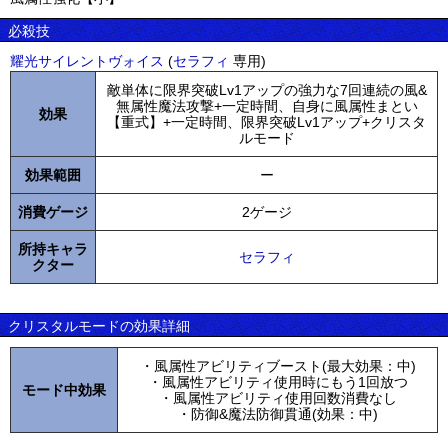
必殺技
耀光サイレントヴォイス
(
セラフィ
専用)
敵単体に限界突破Lv1アップの強力な7回連続の風&
無属性魔法攻撃+一定時間、自身に風属性まとい
効果
【重式】+一定時間、限界突破Lv1アップ+クリスタ
ルモード
効果範囲
ー
消費ゲージ
2ゲージ
所持キャラ
セラフィ
クター
クリスタルモードの効果詳細
・風属性アビリティブースト(最大効果：中)
・風属性アビリティ使用時にもう1回放つ
モード中効果
・風属性アビリティ使用回数消費なし
・防御&魔法防御貫通(効果：中)