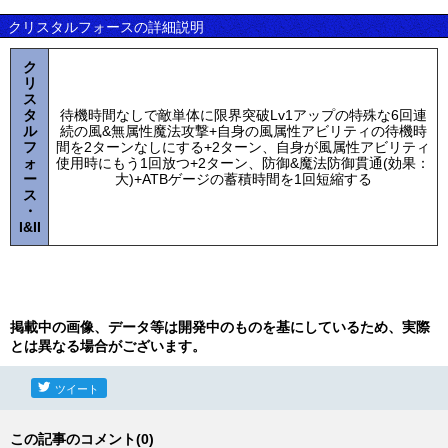
クリスタルフォースの詳細説明
ク
リ
ス
タ
待機時間なしで敵単体に限界突破Lv1アップの特殊な6回連
ル
続の風&無属性魔法攻撃+自身の風属性アビリティの待機時
フ
間を2ターンなしにする+2ターン、自身が風属性アビリティ
ォ
使用時にもう1回放つ+2ターン、防御&魔法防御貫通(効果：
ー
大)+ATBゲージの蓄積時間を1回短縮する
ス
・
I&II
掲載中の画像、データ等は開発中のものを基にしているため、実際
とは異なる場合がございます。
ツイート
この記事のコメント(0)