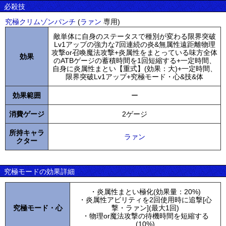
必殺技
究極クリムゾンパンチ
(
ラァン
専用)
敵単体に自身のステータスで種別が変わる限界突破
Lv1アップの強力な7回連続の炎&無属性遠距離物理
攻撃or召喚魔法攻撃+炎属性をまとっている味方全体
効果
のATBゲージの蓄積時間を1回短縮する+一定時間、
自身に炎属性まとい【重式】(効果：大)+一定時間、
限界突破Lv1アップ+究極モード・心&技&体
効果範囲
ー
消費ゲージ
2ゲージ
所持キャラ
ラァン
クター
究極モードの効果詳細
・炎属性まとい極化(効果量：20%)
・炎属性アビリティを2回使用時に追撃[心
究極モード・心
撃・ラァン](最大1回)
・物理or魔法攻撃の待機時間を短縮する
(10%)