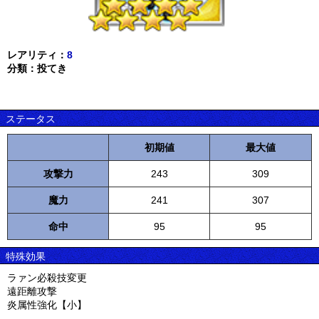
レアリティ：
8
分類：投てき
ステータス
初期値
最大値
攻撃力
243
309
魔力
241
307
命中
95
95
特殊効果
ラァン必殺技変更
遠距離攻撃
炎属性強化【小】