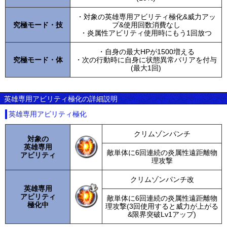
・対象の英雄専用アビリティ極化&威力アッ
究極モード・技
プ&使用回数消費なし
・炎属性アビリティ使用時にもう1回放つ
・自身の最大HPが1500増える
究極モード・体
・次の行動時に自身に状態異常バリアを付与
(最大1回)
英雄専用アビリティ極化の詳細説明
英雄専用アビリティ極化
クリムゾンパンチ
対象の
英雄専用
敵単体に6回連続の炎属性遠距離物
アビリティ
理攻撃
クリムゾンパンチ改
英雄専用
アビリティ
敵単体に6回連続の炎属性遠距離物
極化中
理攻撃(3回使用すると威力が上がる
&限界突破Lv1アップ)