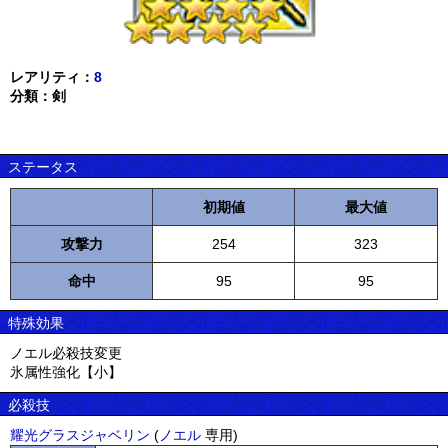
レアリティ：
8
分類：剣
ステータス
初期値
最大値
攻撃力
254
323
命中
95
95
特殊効果
ノエル必殺技変更
氷属性強化【小】
必殺技
耀光グラスジャベリン
(
ノエル
専用)