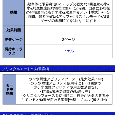
敵単体に限界突破Lv1アップの強力な7回連続の氷&
水&無属性遠距離物理攻撃+一定時間、自身に必殺技
効果
の発揮属性に応じて氷or水属性まとい【重式】+一定
時間、限界突破Lv1アップ+クリスタルモード+ATB
ゲージの蓄積時間を1回なしにする
効果範囲
ー
消費ゲージ
2ゲージ
所持キャラ
ノエル
クター
クリスタルモードの効果詳細
・氷or水属性アビリティブースト(最大効果：中)
・氷or水属性アビリティ使用時にもう1回放つ
モー
・氷or水属性アビリティ使用回数消費なし
ド中
・防御&魔法防御貫通(効果：中)
効果
・クリスタルフォースを使用時に、自身が天命の共鳴を
していると効果が変わる追撃[光撃・ノエル](最大1回)