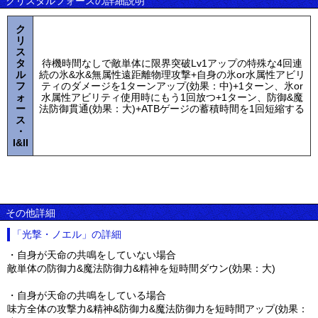
クリスタルフォースの詳細説明
ク
リ
ス
タ
待機時間なしで敵単体に限界突破Lv1アップの特殊な4回連
ル
続の氷&水&無属性遠距離物理攻撃+自身の氷or水属性アビリ
フ
ティのダメージを1ターンアップ(効果：中)+1ターン、氷or
ォ
水属性アビリティ使用時にもう1回放つ+1ターン、防御&魔
ー
法防御貫通(効果：大)+ATBゲージの蓄積時間を1回短縮する
ス
・
I&II
その他詳細
「光撃・ノエル」の詳細
・自身が天命の共鳴をしていない場合
敵単体の防御力&魔法防御力&精神を短時間ダウン(効果：大)
・自身が天命の共鳴をしている場合
味方全体の攻撃力&精神&防御力&魔法防御力を短時間アップ(効果：