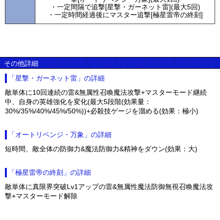
・一定間隔で追撃[星撃・ガーネット雷](最大5回)
・一定時間経過後にマスター追撃[極星雷帝の終刻]
その他詳細
「星撃・ガーネット雷」の詳細
敵単体に10回連続の雷&無属性召喚魔法攻撃+マスターモード継続
中、自身の英雄強化を変化(最大5段階(効果量：
30%/35%/40%/45%/50%))+必殺技ゲージを溜める(効果：極小)
「オートリベンジ・万象」の詳細
短時間、敵全体の防御力&魔法防御力&精神をダウン(効果：大)
「極星雷帝の終刻」の詳細
敵単体に真限界突破Lv1アップの雷&無属性魔法防御無視召喚魔法攻
撃+マスターモード解除