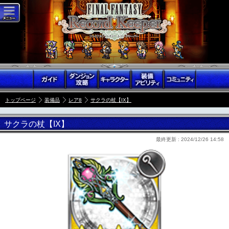
トップページ
装備品
レア8
サクラの杖【IX】
サクラの杖【IX】
最終更新 :
2024/12/26 14:58