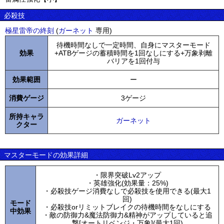
必殺技
極星雷帝の終刻
(
ガーネット
専用)
待機時間なしで一定時間、自身にマスターモード
効果
+ATBゲージの蓄積時間を1回なしにする+万象剥離
バリアを1回付与
効果範囲
ー
消費ゲージ
3ゲージ
所持キャラ
ガーネット
クター
マスターモードの効果詳細
・限界突破Lv2アップ
・英雄強化(効果量：25%)
・必殺技ゲージ消費なしで必殺技を使用できる(最大1
回)
モード
・必殺技orリミットブレイクの待機時間をなしにする
中効果
・敵の防御力&魔法防御力&精神がアップしていると追
撃[オートリベンジ・万象](最大1回)