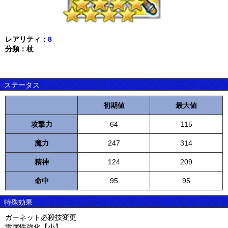
レアリティ：
8
分類：杖
ステータス
初期値
最大値
攻撃力
64
115
魔力
247
314
精神
124
209
命中
95
95
特殊効果
ガーネット必殺技変更
雷属性強化【小】