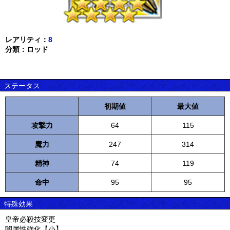
レアリティ：
8
分類：ロッド
ステータス
初期値
最大値
攻撃力
64
115
魔力
247
314
精神
74
119
命中
95
95
特殊効果
皇帝必殺技変更
闇属性強化【小】