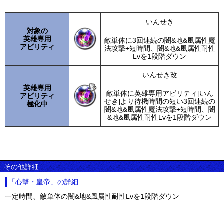
いんせき
対象の
英雄専用
敵単体に3回連続の闇&地&風属性魔
アビリティ
法攻撃+短時間、闇&地&風属性耐性
Lvを1段階ダウン
いんせき改
英雄専用
敵単体に英雄専用アビリティ[いん
アビリティ
せき]より待機時間の短い3回連続の
極化中
闇&地&風属性魔法攻撃+短時間、闇
&地&風属性耐性Lvを1段階ダウン
その他詳細
「心撃・皇帝」の詳細
一定時間、敵単体の闇&地&風属性耐性Lvを1段階ダウン