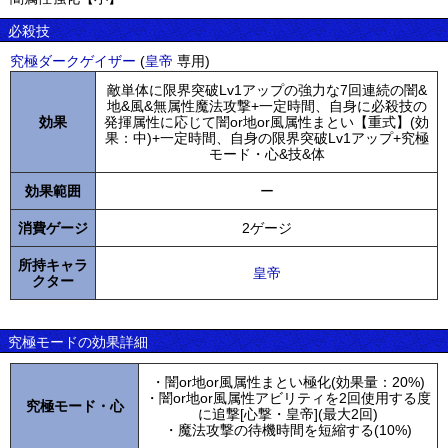
必殺技
究極ダークゲイザー
(
皇帝
専用)
敵単体に限界突破Lv1アップの強力な7回連続の闇&
地&風&無属性魔法攻撃+一定時間、自身に必殺技の
効果
発揮属性に応じて闇or地or風属性まとい【重式】(効
果：中)+一定時間、自身の限界突破Lv1アップ+究極
モード・心&技&体
効果範囲
ー
消費ゲージ
2ゲージ
所持キャラ
皇帝
クター
究極モードの効果詳細
・闇or地or風属性まとい極化(効果量：20%)
・闇or地or風属性アビリティを2回使用する度
究極モード・心
に追撃[心撃・皇帝](最大2回)
・魔法攻撃の待機時間を短縮する(10%)