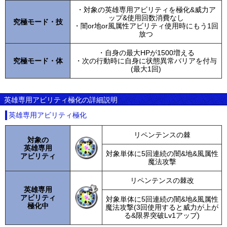
・対象の英雄専用アビリティを極化&威力ア
ップ&使用回数消費なし
究極モード・技
・闇or地or風属性アビリティ使用時にもう1回
放つ
・自身の最大HPが1500増える
究極モード・体
・次の行動時に自身に状態異常バリアを付与
(最大1回)
英雄専用アビリティ極化の詳細説明
英雄専用アビリティ極化
リペンテンスの棘
対象の
英雄専用
対象単体に5回連続の闇&地&風属性
アビリティ
魔法攻撃
リペンテンスの棘改
英雄専用
アビリティ
対象単体に5回連続の闇&地&風属性
極化中
魔法攻撃(3回使用すると威力が上が
る&限界突破Lv1アップ)