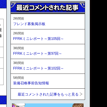
2時間前
フレンド募集掲示板
&
重
2時間前
極
FFRKミニレポート～第105回～
3時間前
FFRKミニレポート～第97回～
3時間前
FFRKミニレポート～第102回～
5時間前
装備召喚事前告知情報
最近コメントされた記事をもっと見る