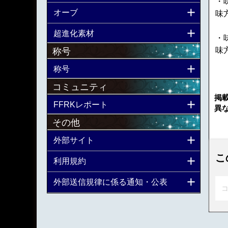
・
オーブ
味
超進化素材
・
味
称号
称号
コミュニティ
掲
FFRKレポート
異
その他
外部サイト
こ
利用規約
外部送信規律に係る通知・公表
コ