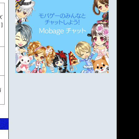
ズ
]
ッ
与