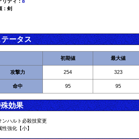
アリティ：
8
類：剣
ステータス
初期値
最大値
攻撃力
254
323
命中
95
95
特殊効果
オンハルト必殺技変更
属性強化【小】