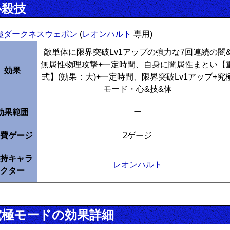
必殺技
極ダークネスウェポン
(
レオンハルト
専用)
敵単体に限界突破Lv1アップの強力な7回連続の闇
無属性物理攻撃+一定時間、自身に闇属性まとい【
効果
式】(効果：大)+一定時間、限界突破Lv1アップ+究
モード・心&技&体
効果範囲
ー
費ゲージ
2ゲージ
持キャラ
レオンハルト
クター
究極モードの効果詳細