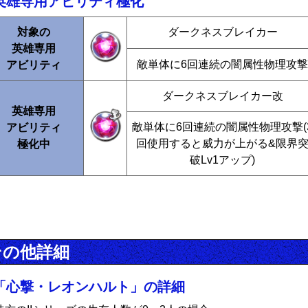
英雄専用アビリティ極化
対象の
ダークネスブレイカー
英雄専用
敵単体に6回連続の闇属性物理攻撃
アビリティ
ダークネスブレイカー改
英雄専用
敵単体に6回連続の闇属性物理攻撃(
アビリティ
回使用すると威力が上がる&限界
極化中
破Lv1アップ)
その他詳細
「心撃・レオンハルト」の詳細