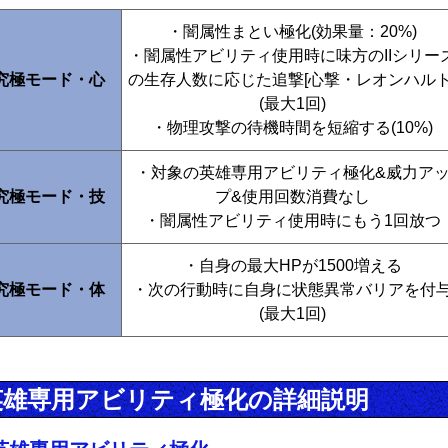
・闇属性まとい極化(効果量：20%)
・闇属性アビリティ使用時に味方のIIシリー
究極モード・心
の生存人数に応じた追撃[心撃・レオンハルト
(最大1回)
・物理攻撃の待機時間を短縮する(10%)
・対象の英雄専用アビリティ極化&威力ア
究極モード・技
プ&使用回数消費なし
・闇属性アビリティ使用時にもう1回放つ
・自身の最大HPが1500増える
究極モード・体
・次の行動時に自身に状態異常バリアを付
(最大1回)
英雄専用アビリティ極化の詳細説明