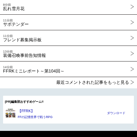
8分前
乱れ雪月花
11分前
サボテンダー
11分前
フレンド募集掲示板
13分前
装備召喚事前告知情報
14分前
FFRKミニレポート～第104回～
最近コメントされた記事をもっと見る
[PR]編集部おすすめゲーム!!
【FFRK】
ダウンロード
FFの記憶世界で戦うRPG