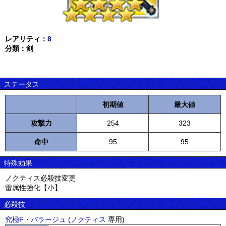
レアリティ：
8
分類：剣
ステータス
初期値
最大値
攻撃力
254
323
命中
95
95
特殊効果
ノクティス必殺技変更
雷属性強化【小】
必殺技
究極F・バラージュ
(
ノクティス
専用)