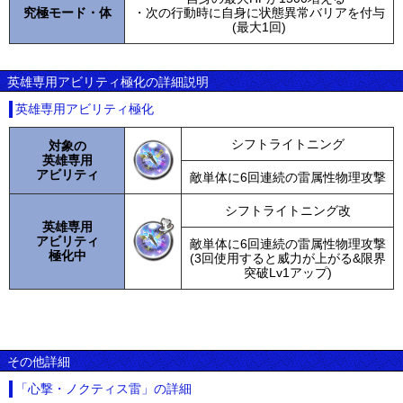
究極モード・体
・次の行動時に自身に状態異常バリアを付与
(最大1回)
英雄専用アビリティ極化の詳細説明
英雄専用アビリティ極化
シフトライトニング
対象の
英雄専用
アビリティ
敵単体に6回連続の雷属性物理攻撃
シフトライトニング改
英雄専用
アビリティ
敵単体に6回連続の雷属性物理攻撃
極化中
(3回使用すると威力が上がる&限界
突破Lv1アップ)
その他詳細
「心撃・ノクティス雷」の詳細