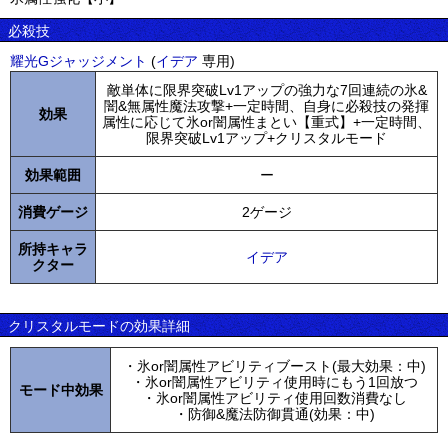
必殺技
耀光Gジャッジメント
(
イデア
専用)
敵単体に限界突破Lv1アップの強力な7回連続の氷&
闇&無属性魔法攻撃+一定時間、自身に必殺技の発揮
効果
属性に応じて氷or闇属性まとい【重式】+一定時間、
限界突破Lv1アップ+クリスタルモード
効果範囲
ー
消費ゲージ
2ゲージ
所持キャラ
イデア
クター
クリスタルモードの効果詳細
・氷or闇属性アビリティブースト(最大効果：中)
・氷or闇属性アビリティ使用時にもう1回放つ
モード中効果
・氷or闇属性アビリティ使用回数消費なし
・防御&魔法防御貫通(効果：中)