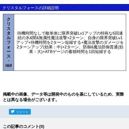
クリスタルフォースの詳細説明
ク
リ
ス
タ
待機時間なしで敵単体に限界突破Lv1アップの特殊な6回連
ル
続の氷&闇&無属性魔法攻撃+2ターン、自身の限界突破Lv1
フ
アップ+待機時間を2ターン短縮する+魔法攻撃のダメージを
ォ
2ターンアップ(効果：中)+2ターン、防御&魔法防御貫通(効
ー
果：大)+ATBゲージの蓄積時間を1回短縮する
ス
・
I&II
掲載中の画像、データ等は開発中のものを基にしているため、実際
とは異なる場合がございます。
ツイート
この記事のコメント(0)