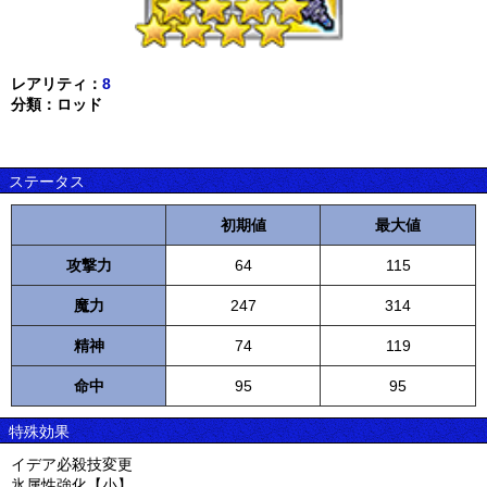
レアリティ：
8
分類：ロッド
ステータス
初期値
最大値
攻撃力
64
115
魔力
247
314
精神
74
119
命中
95
95
特殊効果
イデア必殺技変更
氷属性強化【小】