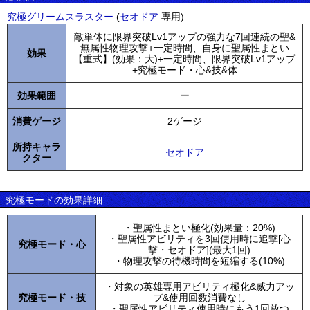
究極グリームスラスター
(
セオドア
専用)
敵単体に限界突破Lv1アップの強力な7回連続の聖&
無属性物理攻撃+一定時間、自身に聖属性まとい
効果
【重式】(効果：大)+一定時間、限界突破Lv1アップ
+究極モード・心&技&体
効果範囲
ー
消費ゲージ
2ゲージ
所持キャラ
セオドア
クター
究極モードの効果詳細
・聖属性まとい極化(効果量：20%)
・聖属性アビリティを3回使用時に追撃[心
究極モード・心
撃・セオドア](最大1回)
・物理攻撃の待機時間を短縮する(10%)
・対象の英雄専用アビリティ極化&威力アッ
究極モード・技
プ&使用回数消費なし
・聖属性アビリティ使用時にもう1回放つ