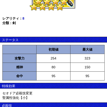
レアリティ：
8
分類：剣
ステータス
初期値
最大値
攻撃力
254
323
精神
80
150
命中
95
95
特殊効果
セオドア必殺技変更
聖属性強化【小】
必殺技