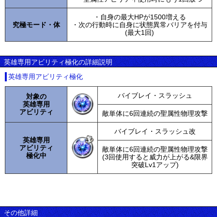
・自身の最大HPが1500増える
究極モード・体
・次の行動時に自身に状態異常バリアを付与
(最大1回)
英雄専用アビリティ極化の詳細説明
英雄専用アビリティ極化
バイブレイ・スラッシュ
対象の
英雄専用
アビリティ
敵単体に6回連続の聖属性物理攻撃
バイブレイ・スラッシュ改
英雄専用
アビリティ
敵単体に6回連続の聖属性物理攻撃
極化中
(3回使用すると威力が上がる&限界
突破Lv1アップ)
その他詳細