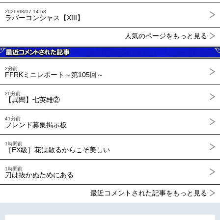
2026/08/07 14:58
ラバーコンシャス【XIII】
人気のページをもっと見る
2分前
FFRKミニレポート～第105回～
20分前
【異聞】七英雄②
41分前
フレンド募集掲示板
1時間前
［EX級］花は散るからこそ美しい
1時間前
刀は抜かぬためにある
最近コメントされた記事をもっと見る