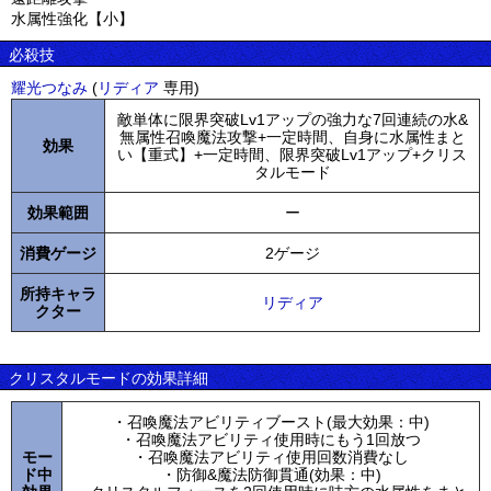
水属性強化【小】
必殺技
耀光つなみ
(
リディア
専用)
敵単体に限界突破Lv1アップの強力な7回連続の水&
無属性召喚魔法攻撃+一定時間、自身に水属性まと
効果
い【重式】+一定時間、限界突破Lv1アップ+クリス
タルモード
効果範囲
ー
消費ゲージ
2ゲージ
所持キャラ
リディア
クター
クリスタルモードの効果詳細
・召喚魔法アビリティブースト(最大効果：中)
・召喚魔法アビリティ使用時にもう1回放つ
モー
・召喚魔法アビリティ使用回数消費なし
ド中
・防御&魔法防御貫通(効果：中)