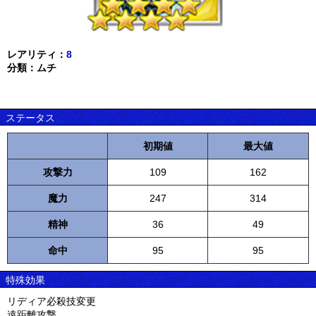
レアリティ：
8
分類：ムチ
ステータス
初期値
最大値
攻撃力
109
162
魔力
247
314
精神
36
49
命中
95
95
特殊効果
リディア必殺技変更
遠距離攻撃