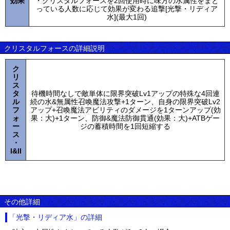
効果
・クリスタルフォースを2回使用時に味方の水属性をまと
っている人数に応じて効果が変わる追撃[光撃・リディア
水](最大1回)
クリスタルフォースの詳細説明
ク
リ
ス
タ
待機時間なしで敵単体に限界突破Lv1アップの特殊な4回連
ル
続の水&無属性召喚魔法攻撃+1ターン、自身の限界突破Lv2
フ
アップ+召喚魔法アビリティのダメージを1ターンアップ(効
ォ
果：大)+1ターン、防御&魔法防御貫通(効果：大)+ATBゲー
ー
ジの蓄積時間を1回短縮する
ス
・
I&II
その他詳細
「光撃・リディア水」の詳細