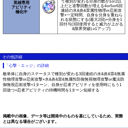
て種別が変わる分身の数が1or2以
英雄専用
上だと攻撃回数が増える4or5or6回
アビリティ
連続の水&炎&雷属性物理or忍術攻
極化中
撃+一定時間、自身を分身を重ねら
れる状態にする(最大2回)+分身を1
回付与(3回使用すると威力が上がる
&限界突破Lv1アップ)
その他詳細
「心撃・エッジ」の詳細
敵単体に自身のステータスで種別が変わる3回連続の水&炎&雷&無属
性物理攻撃or忍術攻撃+水&炎&雷&無属性防御無視物理攻撃or魔法防
御無視忍術攻撃+1ターン、自身が忍者アビリティを使用時にもう1
回放つ+忍者アビリティの待機時間を1ターン短縮する
掲載中の画像、データ等は開発中のものを基にしているため、実際
とは異なる場合がございます。