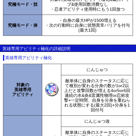
究極モード・技
プ&使用回数消費なし
・忍者アビリティ使用時にもう1回放つ
・自身の最大HPが1500増える
究極モード・体
・次の行動時に自身に状態異常バリアを付与
(最大1回)
英雄専用アビリティ極化の詳細説明
英雄専用アビリティ極化
にんじゅつ
敵単体に自身のステータスに応じ
対象の
て種別が変わる分身の数が1or2以
英雄専用
上だと攻撃回数が増える4or5or6回
アビリティ
連続の水&炎&雷属性物理or忍術攻
撃+一定時間、自身を分身を重ねら
れる状態にする(最大2回)+分身を1
回付与
にんじゅつ改
敵単体に自身のステータスに応じ