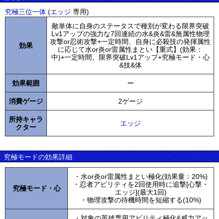
究極三位一体
(
エッジ
専用)
敵単体に自身のステータスで種別が変わる限界突破
Lv1アップの強力な7回連続の水&炎&雷&無属性物理
攻撃or忍術攻撃+一定時間、自身に必殺技の発揮属性
効果
に応じて水or炎or雷属性まとい【重式】(効果：
中)+一定時間、限界突破Lv1アップ+究極モード・心
&技&体
効果範囲
ー
消費ゲージ
2ゲージ
所持キャラ
エッジ
クター
究極モードの効果詳細
・水or炎or雷属性まとい極化(効果量：20%)
・忍者アビリティを2回使用時に追撃[心撃・
究極モード・心
エッジ](最大1回)
・物理攻撃の待機時間を短縮する(10%)
・対象の英雄専用アビリティ極化&威力アッ