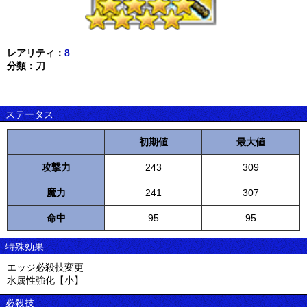
レアリティ：
8
分類：刀
ステータス
初期値
最大値
攻撃力
243
309
魔力
241
307
命中
95
95
特殊効果
エッジ必殺技変更
水属性強化【小】
必殺技